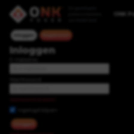
De gezelligste
ONK P
pokercompetitie
van Nederland
Inloggen
Registreren
Inloggen
E-mailadres
Wachtwoord
Wachtwoord vergeten?
Ingelogd blijven
Inloggen
Maak een account aan