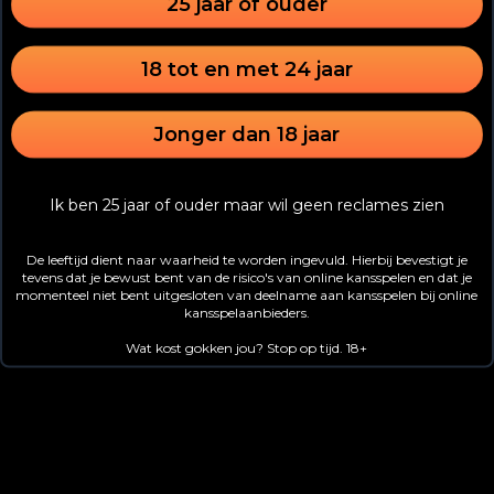
25 jaar of ouder
18 tot en met 24 jaar
Jonger dan 18 jaar
Ik ben 25 jaar of ouder maar wil geen reclames zien
De leeftijd dient naar waarheid te worden ingevuld. Hierbij bevestigt je
tevens dat je bewust bent van de risico's van online kansspelen en dat je
momenteel niet bent uitgesloten van deelname aan kansspelen bij online
kansspelaanbieders.
Wat kost gokken jou? Stop op tijd. 18+