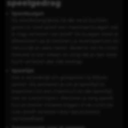
speelgedrag
Speelbudget
De allerbelangrijkste tip die we je kunnen
geven is: Geef jezelf een maximaal budget wat
je mag verliezen van jezelf. Dit budget moet je
afstemmen op je inkomen, je levenspatroon en
natuurlijk je vaste lasten. Bedenk van te voren
hoeveel je kan missen en zorg dat je niet meer
kunt verliezen dan dat bedrag.
Speeltijd
Het is verleidelijk om gokspellen te blijven
spelen. Wij adviseren je om je speeltijd te
beperken tot een maximum en die speeltijd
niet te overschrijven. Wanneer je lang speelt
kun je sneller irritaties krijgen of de controle
over jezelf verliezen door bijvoorbeeld
vermoeidheid.
Transparantie naar je naasten