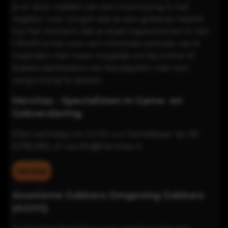
je er door middel van een inschrijving in het
register voor zorgen dat je een gokstop neemt.
Op het moment dat je staat ingeschreven in het
CRUKS is het voor een minimale periode van 6
maanden niet meer mogelijk om bij online of
fysieke aanbieders van kansspelen met een
vergunning te spelen.
Hervitas - Specialisten in Game- en
Gokverslaving
Elke werkdag tot 22.00 uur bereikbaar op 06-
53182965, of via info@hervitas.nl
Hervitas
Anonieme Gokkers Omgeving Gokkers
(AGOG)