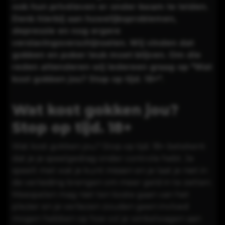
ook hun privéleven er onder kwam te leiden.
Denk hierbij aan huwelijksproblemen,
depressie en nog ergere
verslavingsverschijnselen. Wij vinden dat
gokken en poker leuk moet blijven. Om die
reden attenderen wij iedereen graag op "Wat
kost gokken jou? Stop op tijd. 18+".
Wat kost gokken jou?
Stop op tijd. 18+
Wat kost gokken jou? Stop op tijd. 18+ betekent
dat je je speelgedrag onder controle hebt. Je
speelt met wat je kunt missen en je laat je niet in
de verleiding brengen om meer geld in te zetten.
Meespelen mag niet ten koste gaan van het
plezier en je verliezen zouden geen invloed
mogen hebben op hoe vol je winkelwagen aan