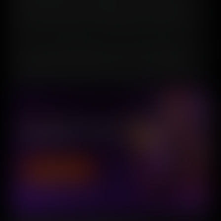
het handig om de dagelijkse promoties in de
gaten te houden, om er zeker van te zijn dat je
geen extra bonussen misloopt bij het storten.
Ook het uitbetalingsproces is goed geregeld. In
de meeste gevallen heb je het uit te betalen
bedrag binnen enkele minuten op je rekening.