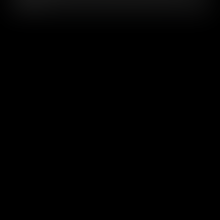
casino?