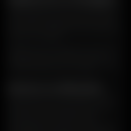
Heb je nog geen account op Tonybet? Dan kun
je deze in slechts een paar minuten aanmaken
door middel van iDIN. Wil je dit liever niet? Dan
heb je ook de mogelijkheid om je handmatig in te
schrijven op de website.
Nadat je account is geregistreerd is het tijd om je
wettelijke limieten in te stellen. Als dit ook is
voltooid ben je klaar om eenvoudig in te loggen,
je eerste storting te doen en te spelen!
Storten en uitbetalen
Het proces van storten en uitbetalen verloopt
allemaal soepel op Tonybet, zoals we mogen
verwachten van een aanbieder met een
vergunning van de KSA. Het minimale
stortingsbedrag op Tonybet is €10. Daarnaast is