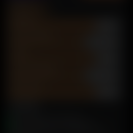
Totaalscore
Spelaanbod
8.0
Bonus & promoties
7.0
Software
8.0
Storten & uitbetalen
7.0
Klantenservice
8.0
Voordelen
Ruim aanbod van online slots
Ruim aanbod van live casinospellen
Veel bettingopties voor wedden op sport