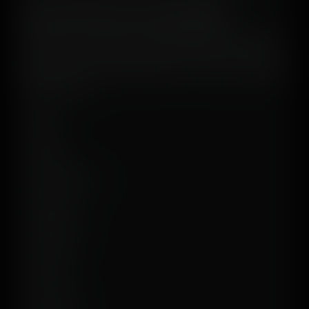
Internationale aanwezigheid
TonyBet is niet alleen actief in Nederland, maar
ook in diverse andere landen binnen Europa en
daarbuiten. De organisatie heeft vergunningen in
onder andere:
Malta
Italië
Estland
Denemarken
Zweden
Engeland
Georgië
Ierland
Letland