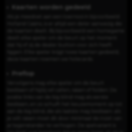
Kaarten worden gedeeld
Als je meedoet aan een toernooi in bijvoorbeeld
Holland Casino, is er altijd een deler aanwezig die
de kaarten deelt. Bij bijvoorbeeld een homegame
deelt elke speler om de beurt op het moment
dat hij of zij de dealer button voor zich heeft
liggen. Elke speler krijgt twee kaarten gedeeld,
deze kaarten noemen we holecards.
Preflop
Vervolgens mag elke speler om de beurt
beslissen of hij/zij wil callen, raisen of folden. De
positie links van de big blind mag als eerste
beslissen, en zo schuift het keuzemoment op tot
aan de big blind, die als laatste mag beslissen. als
je wilt raisen moet dit door minimaal de inzet van
je tegenstander te verhogen. De spelvariant is