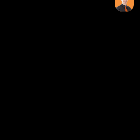
Over ONK Poker
Over Ons
Veelgestelde Vragen
In Contact Komen Met Ons?
Mail naar: info@onkpoker.nl