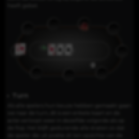
heeft gebet.
Turn
Als alle spelers hun keuze hebben gemaakt gaan
we naar de turn, dit is een enkele kaart en de
actie verloopt weer in dezelfde volgorde als op
de flop. Het blijft gedurende alle straten zo dat
de speler die uit positie zit ten opzichte van de