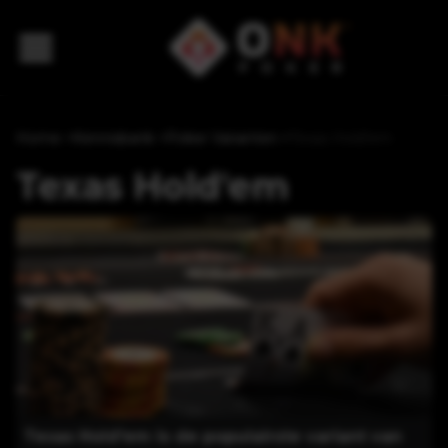
Home
>
Kennisbank
>
Poker Varianten
>
Texas Hold'em
Texas Hold'em
Texas Hold'em is de populairste variant van