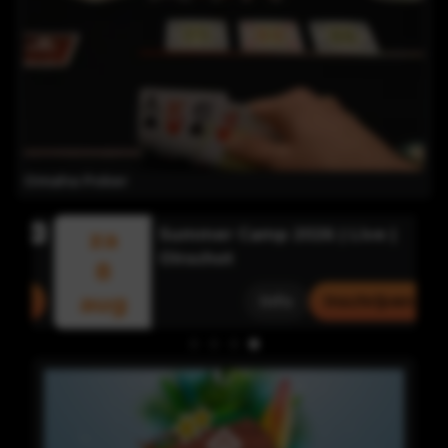
Omaha Poker
za
Summer Camp 2026 | Live |
LINE
Oirschot
8
aug
n
Info
Inschrijven