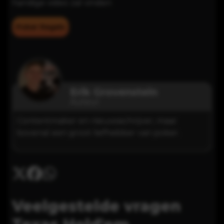
handige video zal vinden
Poker Regels
Erik Grovenstein
Auteur
Contentmaker en nieuwsschrijver, maar
bovenal een groot liefhebber van poker.
Veelgestelde vragen