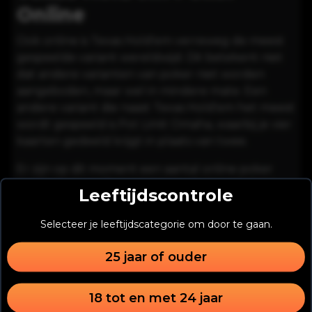
Online
Ook online is Texas Hold'em verreweg de meest
gespeelde variant wereldwijd. Dit betekent niet
dat andere varianten van poker niet worden
aangeboden, maar wel in mindere mate. Een
andere variant die naast Texas Hold'em het meest
wordt gespeeld is Pot Limit Omaha, waarbij je vier
kaarten gedeeld krijgt in plaats van twee.
Er zijn op dit moment een aantal
online poker
aanbieders van Texas Hold em die legaal zijn in
Leeftijdscontrole
Nederland. Legaal wil zeggen dat ze een
vergunning van de Kansspelautoriteit in bezit
Selecteer je leeftijdscategorie om door te gaan.
hebben. Het gaat hier om de volgende
aanbieders:
25 jaar of ouder
GGPoker
18 tot en met 24 jaar
Unibet Poker