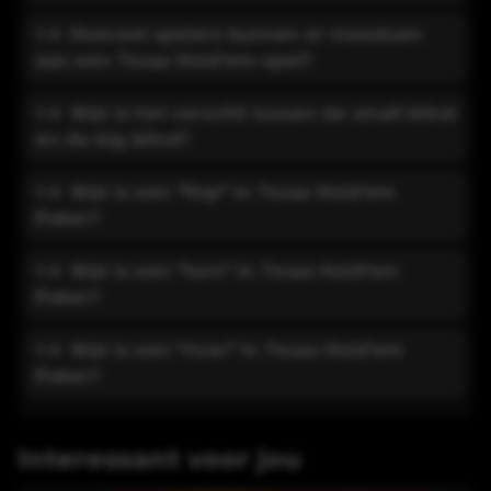
Hoeveel spelers kunnen er meedoen
aan een Texas Hold'em-spel?
Wat is het verschil tussen de small blind
en de big blind?
Wat is een "flop" in Texas Hold'em
Poker?
Wat is een "turn" in Texas Hold'em
Poker?
Wat is een "river" in Texas Hold'em
Poker?
Interessant voor jou