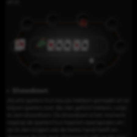
all-in.
Showdown
Als alle spelers hun keuze hebben gemaakt en er
blijven spelers over die niet gefold hebben, volgt
er een showdown. De showdown is het moment
waarop de spelers hun kaarten opengooien, en
ze te zien krijgen wie de beste hand heeft en