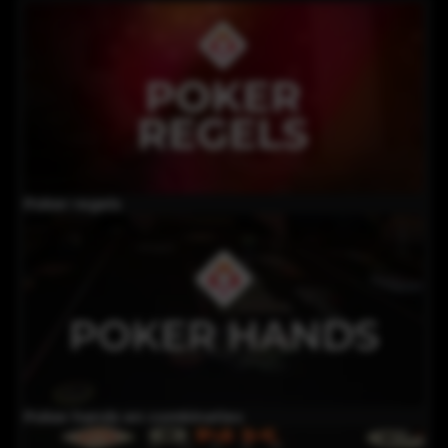
Poker regels
Poker hands en combinaties