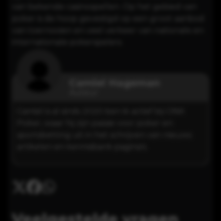
van bekende casinospellen. Op het gebied van
poker is de hoop gevestigd op een groot aanbod
van toernooien en veel verkeer van nationale en
internationale pokerspelers.
Camiel Hageman
Auteur
Camiel is al sinds 2020 ben ik actief bij ONK
Poker, waar hij zijn passie voor poker en
sportsbetting uit in het schrijven van nieuws
artikelen en kennisbank pagina's.
Veelgestelde vragen