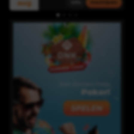
aug
n
Info
Inschrijven