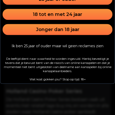
aantal uitschieters zoals het €1580 main event.
Maar ook in het geval van deze toernooiserie
18 tot en met 24 jaar
kunnen online satellites een uitkomst bieden om
nog meer spelers aan te trekken. Mensen die
Jonger dan 18 jaar
normaal gesproken online voor kleine buy-ins
spelen kunnen bijvoorbeeld satellieten spelen
van €10-€30, maar Holland Casino zou er ook
Ik ben 25 jaar of ouder maar wil geen reclames zien
voor kunnen kiezen om fase satellieten aan te
bieden voor het main event, met een buy-in van
De leeftijd dient naar waarheid te worden ingevuld. Hierbij bevestigt je
bijvoorbeeld €55. Die kleinere satellieten van €10
tevens dat je bewust bent van de risico's van online kansspelen en dat je
kan nooit winstgevend live georganiseerd
momenteel niet bent uitgesloten van deelname aan kansspelen bij online
kansspelaanbieders.
worden, dus dit is echt de grote meerwaarde van
het inzetten van online poker.
Wat kost gokken jou? Stop op tijd. 18+
Holland Casino Poker Series
De Holland Casino Poker Series bestaan vaak uit
events met relatief lage buy-ins, en worden in alle
steden waar Holland Casino poker aanbiedt