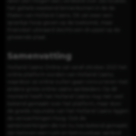
laten zien mogen dan, verdeeld over zes locaties
het gehele weekend binnenkomen in de de
filialen van Holland Casino. Dit zal weer een
sprankje hoop geven op de toekomst, maar
financiëel uiteraard slechts een druppel op de
gloeiende plaat.
Samenvatting
Holland Casino Online zal vanaf oktober 2021 het
online platform worden van Holland Casino,
waardoor ze online zullen gaan concurreren met
andere grote online casino aanbieders. Op dit
moment heeft het Holland Casino nog niet veel
bekend gemaakt over het platform, maar door
de goede reputatie van het Holland Casino liggen
de verwachtingen hoog. Ook de
samenwerkingen die tot nu toe bekend gemaakt
zijn beloven een ruim en betrouwbaar aanbod