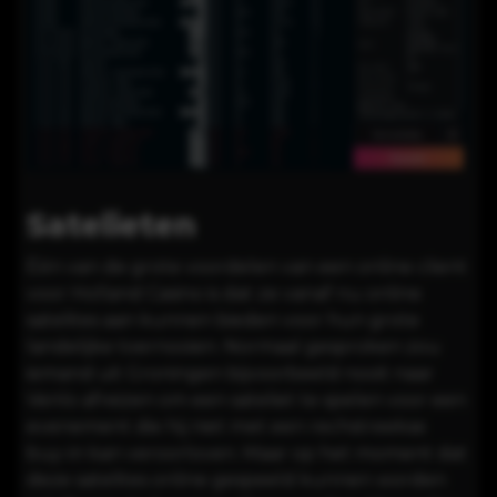
Satelieten
Één van de grote voordelen van een online client
voor Holland Casino is dat ze vanaf nu online
satelites aan kunnen bieden voor hun grote
landelijke toernooien. Normaal gesproken zou
iemand uit Groningen bijvoorbeeld nooit naar
Venlo afreizen om een sateliet te spelen voor een
evenement die hij niet met een rechstreekse
buy-in kan veroorloven. Maar op het moment dat
deze satelites online gespeeld kunnen worden