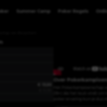
oker
Summer Camp
Poker Regels
Onli
schap van Beusichem
m
Over
Pokerkampioen
€
13,50
Het Pokerkampioenschap va
€
15,95
(18+) die het leuk vindt om
poker ervaring kun je dus