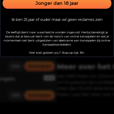
Re-entry:
€16,-
Jonger dan 18 jaar
Info
Inschrijven
Open Nederla
Ik ben 25 jaar of ouder maar wil geen reclames zien
illemstad
ONLINE
Dit pokertoernooi is een v
De leeftijd dient naar waarheid te worden ingevuld. Hierbij bevestigt je
Kampioenschap Poker). Dé p
tevens dat je bewust bent van de risico's van online kansspelen en dat je
Info
Inschrijven
poker regels
leert en speele
momenteel niet bent uitgesloten van deelname aan kansspelen bij online
kansspelaanbieders.
voorronde kun jij je kwalific
chot
landelijke finale van het O
Wat kost gokken jou? Stop op tijd. 18+
Meer over het
Info
Inschrijven
Het ONK Poker is in 2014 in
engelo
ONLINE
om te pokeren een profession
meer dan 30.000 deelneme
Poker.
Lees hier meer over
Info
Inschrijven