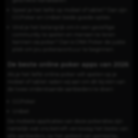
geschikte kandidaten.
Speel je het liefst op mobiel of tablet? Dan zijn
GGPoker en Unibet beide goede opties.
Vind je het belangrijk om in een gezellige
community te spelen en mensen te leren
kennen via poker? Dan is ONK Poker de juiste
plek om jou pokeravontuur te beginnen.
De beste online poker apps van 2026
Als je het liefst online poker wilt spelen op je
mobiel of tablet raden wij aan om dit bij één van
de twee onderstaande aanbieders te doen:
GGPoker
Unibet
De mobiele applicaties van deze pokersites zijn
namelijk wat ons betreft verreweg het beste van
alle aanbieders, op het gebied van gameplay,