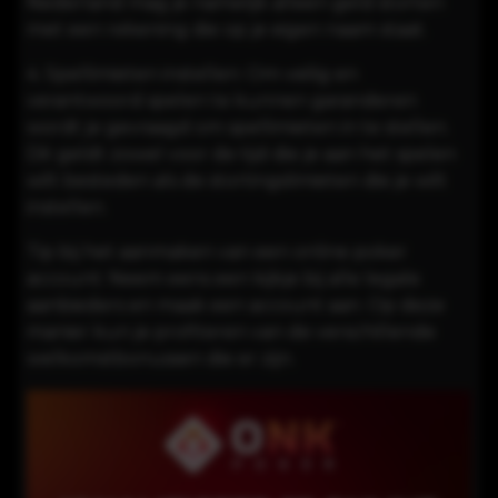
Nederland mag je namelijk alleen geld storten
met een rekening die op je eigen naam staat.
4. Spellimieten instellen: Om veilig en
verantwoord spelen te kunnen garanderen
wordt je gevraagd om spellimieten in te stellen.
Dit geldt zowel voor de tijd die je aan het spelen
wilt besteden als de stortingslimieten die je wilt
instellen.
Tip bij het aanmaken van een online poker
account: Neem eens een kijkje bij alle legale
aanbieders en maak een account aan. Op deze
manier kun je profiteren van de verschillende
welkomstbonussen die er zijn.