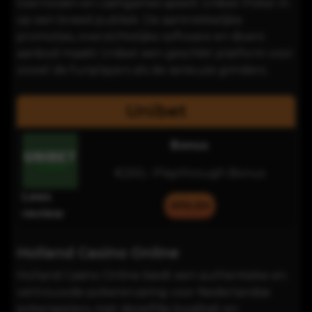
toernooien en cashgames speelt Unibet Poker in
op een breed publiek. De aantrekkelijke
promoties, overzichtelijke software en divers
aanbod maakt Unibet een geschikt platform voor
zowel de funplayers als de serieuze grinders.
Unibet
Bonus
€250,- Playthrough Bonus
Lees
SPELEN
review
Holland Casino Online
Holland Casino Online biedt een authentieke en
vertrouwde pokerervaring voor Nederlandse
pokerspelers, met dezelfde kwaliteit en