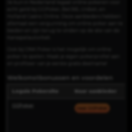
Je kun in Nederland legaal online pokeren voor
echt geld bij
GGPoker
,
Bet365
,
Unibet
, en
Holland Casino Online
.
Deze aanbieders hebben
allemaal een vergunning om online poker aan te
bieden en zijn terug te vinden op de site van de
Kansspelautoriteit.
Ook bij
ONK Poker
is het mogelijk om online
poker te spelen. Maak je eigen pokerprofiel aan
en profiteer van je eerste gratis deelname!
Welkomstbonussen en voordelen
Legale Pokersite
Naar aanbieder
W
GGPoker
St
naar GGPoker