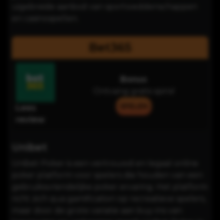
uigebreide aanbod van sportweddenschappen
en casinospellen.
Bet365
Bonus
Ontvang gratis spins!
SPELEN
Lees
review
Unibet
Unibet Poker is een vertrouwd en legaal online
poker platform voor spelers die houden van een
gebruiksvriendelijke poker ervaring. Het platform
richt zich qua gamification op recreatieve spelers,
maar door de grote variatie aan buy-ins van