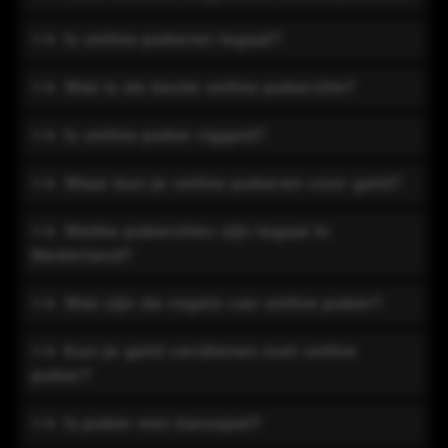
Is online pokeren legaal?
Wat is de beste online pokersite?
Is online poker rigged?
Waar kun je online pokeren voor geld?
Welke pokersites zijn legaal in
Nederland?
Wat zijn de regels van online poker?
Kun je geld verdienen met online
poker?
Is poker een kansspel?