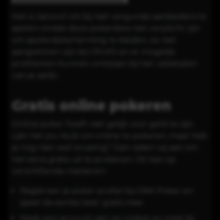
Het is risicovol om bij niet vergunde aanbieders te
spelen omdat deze pokersites niet verplicht zijn
om spelersbescherming te bieden, ze niet
aangesloten zijn bij
CRUKS
en er mogelijk
problemen kunnen ontstaan bij het uitbetalen
van je saldo.
Gratis online pokeren
Online poker hoeft niet gelijk voor geld te zijn.
Lijkt het jou leuk om online te pokeren, maar heb
je nog niet veel ervaring? Dan raden wij aan om
het eens gratis uit te proberen. Dit kan op
verschillende manieren:
Registreer je poker profiel bij ONK Poker en
speel de eerste keer gratis mee
Maak een account aan op Unibet en zoek bij