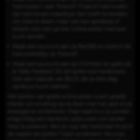
'toernooien' naar 'freeroll'. Freeroll toernooien
zijn toernooien waarbij je niet hoeft te betalen
om mee te doen, maar wel een geldprijs of
tickets voor een groter online poker toernooi
kunt winnen.
Maak een account aan op Bet365 en zoek in de
toernooilobby op 'freeroll'.
Maak een account aan op GGPoker en gebruik
je 'daily freebies'. Dit zijn gratis toernooitickets
met een waarde van $0,25, die je elke dag
opnieuw kunt claimen.
Het spelen van
gratis online poker
is een goede
manier om ervaring op te doen met het spel en je
strategie te verbeteren. Daarnaast kun je zonder
enige inleg een bankroll opbouwen om verder
mee te pokeren. Ben je nog niet helemaal thuis in
de regels van poker? Geen probleem. Via onze