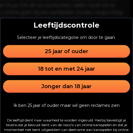
et thuis. Om dit te voorkomen, raden wij af om te
 u online gokt bij een aanbieder zonder vergunning.
8.700,- (bron: Kansspelautoriteit).
Leeftijdscontrole
 zijn
Pokerrr 2
en
Governor of Poker
. Het Open
Selecteer je leeftijdscategorie om door te gaan.
ale online pokertoernooien
waar je voorrondes kan
jks doen er ongeveer 10.000 mensen aan mee. Wil je
25 jaar of ouder
jken of een pokerroom legaal is.
helaas wel bij de wet verboden.De verwachting is dat
18 tot en met 24 jaar
Nederlandse wetgeving die online pokeren legaal
Jonger dan 18 jaar
er Borgata Poker?
Ik ben 25 jaar of ouder maar wil geen reclames zien
Borgata. Borgata is een grote naam in de Verenigde
igde Staten is het heel normaal dat er een groot casino
De leeftijd dient naar waarheid te worden ingevuld. Hierbij bevestigt je
ta ook het geval. De eigenaar van het Casino is het
tevens dat je bewust bent van de risico's van online kansspelen en dat je
n typische casino eigenaar, maar een hotelketen die
momenteel niet bent uitgesloten van deelname aan kansspelen bij online