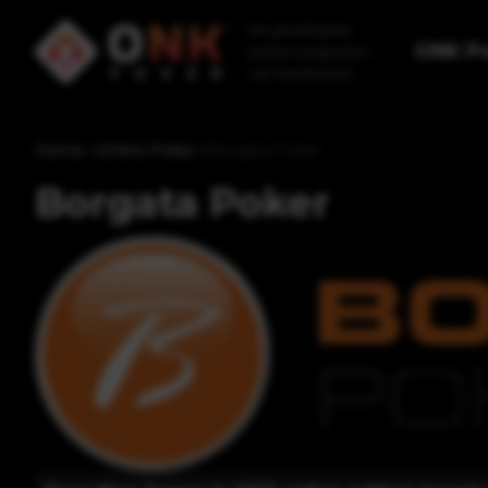
De gezelligste
ONK P
pokercompetitie
van Nederland
Home
>
Online Poker
>
Borgata Poker
Borgata Poker
Summer Camp 2026 | Live |
vr
Lonneker
7
aug
Info
Inschri