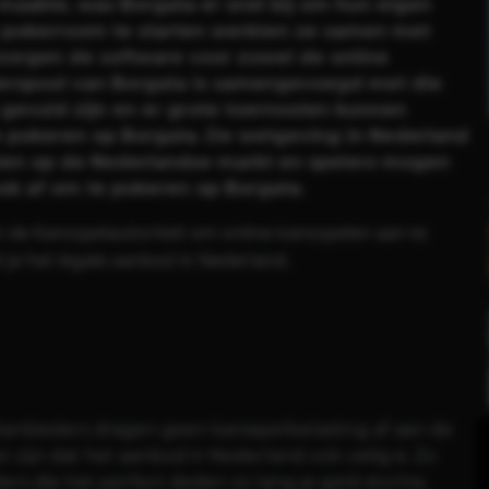
maakte, was Borgata er snel bij om hun eigen
e pokerroom te starten werkten ze samen met
erzorgen de software voor zowel de online
lerspool van Borgata is samengevoegd met die
 gevuld zijn en er grote toernooien kunnen
 te pokeren op Borgata. De wetgeving in Nederland
hten op de Nederlandse markt en spelers mogen
ook af om te pokeren op Borgata.
 de Kansspelautoriteit om online kansspelen aan te 
 je het legale aanbod in Nederland. 
. Aanbieders dragen geen kansspelbelasting af aan de
 zijn dat het aanbod in Nederland ook veilig is. Zo
ers die het perfect deden zo lang je geld stortte,