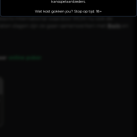
kansspelaanbieders.
 het resort dus in handen is van MGM Resorts
enlang uitbesteed aan Boyd Gaming. Echter heeft Boyd
Wat kost gokken jou? Stop op tijd. 18+
esorts International waardoor MGM nu ook de
te laten slagen zijn ze gaan samenwerken met
Bwin
en
aar
online poker