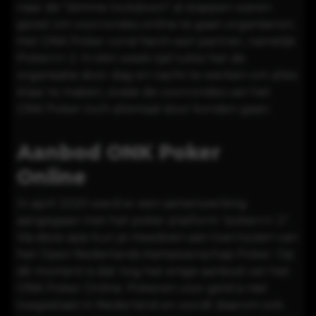
naar de "slimme lockdown" al stappen waren
gezet om voorrondes online te gaan organiseren.
Het ONK Poker vond hierin een partner, namelijk
Pokerrrr 2. In één week tijd lukte het de
organisatie door dag en nacht te werken om alles
klaar te maken, zodat de voorrondes van het
ONK Poker toch allemaal door konden gaan.
Aanbod ONK Poker
Online
In april 2020 werd er een samenwerking
aangegaan met het
poker
platform "pokerrrr 2".
Via deze app kun je meedoen aan toernooien van
het Open Nederlands Kampioenschap Poker. Op
dit moment is dat nog het enige aanbod van het
ONK Poker Online. Pokeren voor geld is niet
toegestaan in Nederland en wordt daarom ook