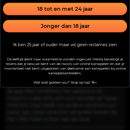
die online poker niet vertrouwen en zeggen dat
het rigged (niet te vertrouwen) is. Ze zeggen dat
18 tot en met 24 jaar
de pokeraanbieder spelers expres tegen elkaar
laat clashen door voor allebei de spelers een
Jonger dan 18 jaar
droomflop neer te leggen, zodat grote potten
bijna een garantie zijn. Zo lang als wij meelopen in
de pokerwereld (dat is al langer dan 10 jaar)
Ik ben 25 jaar of ouder maar wil geen reclames zien
horen wij sommige spelers dat zeggen, maar
bewijs is er nog nooit geweest. Daarnaast zijn er
De leeftijd dient naar waarheid te worden ingevuld. Hierbij bevestigt je
partijen die de Random Number Generator
tevens dat je bewust bent van de risico's van online kansspelen en dat je
momenteel niet bent uitgesloten van deelname aan kansspelen bij online
licenties uitgeven aan de aanbieders. Je ziet
kansspelaanbieders.
daardoor ook of een partij RNG Certified is. In het
Wat kost gokken jou? Stop op tijd. 18+
geval van Pokerrrr 2 kunnen we bevestigen dat
de app RNG Certified is. Het aanbod in de
Pokerrrr 2 app richt zich voornamelijk op
Texas
Hold 'em
, maar biedt ook andere varianten van
poker aan. Deze varianten van poker komen bij
het ONK Poker echter niet aan bod.