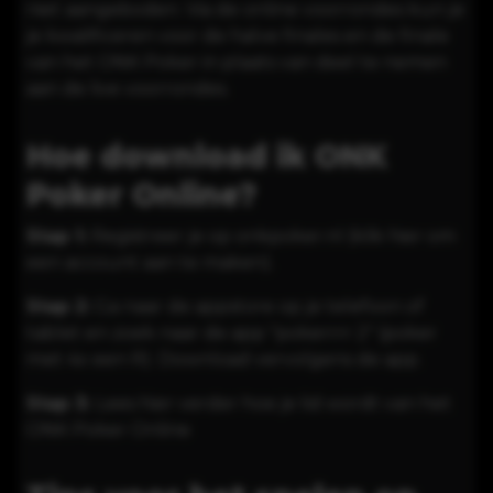
niet aangeboden. Via de online voorrondes kun je
je kwalificeren voor de halve finales en de finale
van het ONK Poker in plaats van deel te nemen
aan de live voorrondes.
Hoe download ik ONK
Poker Online?
Stap 1:
Registreer je op onkpoker.nl (
klik hier om
een account aan te maken
).
Stap 2:
Ga naar de appstore op je telefoon of
tablet en zoek naar de app "pokerrrr 2" (poker
met 4x een R). Download vervolgens de app.
Stap 3:
Lees hier verder hoe je lid wordt van het
ONK Poker Online