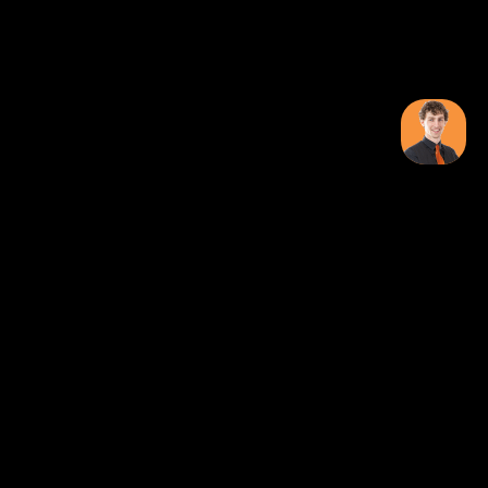
Over ONK Poker
Over Ons