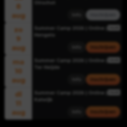
Oirschot
8
aug
Info
Inschrijven
zo
Summer Camp 2026 | Online |
ONLINE
Hengelo
9
aug
Info
Inschrijven
ma
Summer Camp 2026 | Online |
ONLINE
Ter Heijde
10
aug
Info
Inschrijven
di
Summer Camp 2026 | Online |
ONLINE
Katwijk
11
aug
Info
Inschrijven