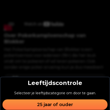
Over
Pokerkampioenschap van
Blokker
Het Pokerkampioenschap van Blokker is een
pokertoernooi voor iedereen (18+) die het leuk
vindt om te pokeren of wil leren pokeren. Ook
zonder enige poker ervaring kun je dus meedoen!
Leeftijdscontrole
Nieuwe speler? Dan speel je gratis mee!
Selecteer je leeftijdscategorie om door te gaan.
Speel poker met je vrienden en andere
pokerliefhebbers uit jouw omgeving tijdens dit
25 jaar of ouder
gezellige evenement. Weet jij alle chips te