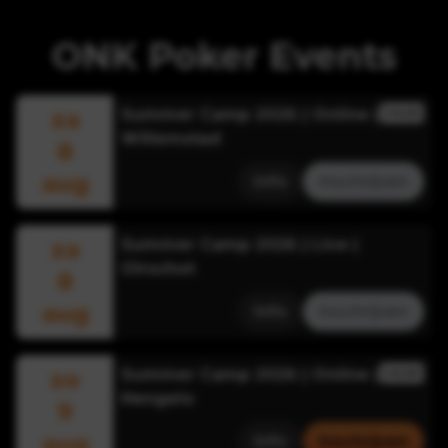
ONK Poker Events
za
Summer Camp 2026 | Online |
ONLINE
Willemstad
8
aug
Info
Inschrijven
za
Summer Camp 2026 | Live |
Oirschot
8
aug
Info
Inschrijven
zo
Summer Camp 2026 | Online |
ONLINE
Hengelo
9
aug
Info
Inschrijven