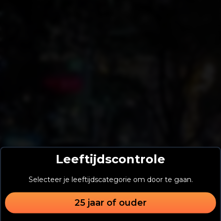
Leeftijdscontrole
Selecteer je leeftijdscategorie om door te gaan.
25 jaar of ouder