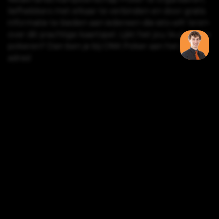
liefhebbers met elkaar te verbinden en door gratis
informatie te bieden aan iedereen die iets wilt leren
over dit prachtige kaartspel. Lijkt het jou leuk om te
pokeren? Dan ben je bij ONK Poker aan het juiste
adres!
Wat is het Open Nederlands
Kampioenschap Poker?
ONK Poker is het grootste poker evenement van
Nederland. Met meer dan 350 toernooien per jaar
heeft het ONK Poker aangetoond een belangrijk
onderdeel te zijn in het Nederlandse landschap van
poker. Recreatieve spelers hebben hier een plek
om mee te doen aan een legaal en laagdrempelig
pokertoernooi. Onze toernooien zijn voor zowel
ervaren spelers als beginnende spelers een unieke