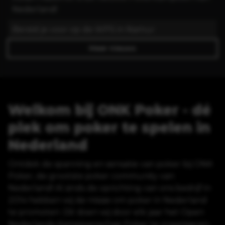
Nederland!
Bereid je voor op de WPS in Namur
Meer nieuws
Welkom bij ONK Poker - dé
plek om poker te spelen in
Nederland
Ontdek de spanning en sensatie van poker bij ONK
Poker, de grootste poker community van
Nederland! Al sinds de oprichting van ons bedrijf in
2014 hebben wij de missie om poker in Nederland
te promoten. Dit doen wij door elk jaar het Open
Nederlands Kampioenschap Poker te organiseren,