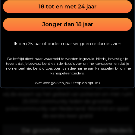
18 tot en met 24 jaar
Jonger dan 18 jaar
Ik ben 25 jaar of ouder maar wil geen reclames zien
De plek voor poker in
De leeftijd dient naar waarheid te worden ingevuld. Hierbij bevestigt je
tevens dat je bewust bent van de risico's van online kansspelen en dat je
Nederland
momenteel niet bent uitgesloten van deelname aan kansspelen bij online
kansspelaanbieders.
Welkom bij het ONK Poker, speciaal voor beginnende
Wat kost gokken jou? Stop op tijd. 18+
en recreatieve pokerspelers. Al meer dan 10 jaar zijn
wij de expert op het gebied van pokeren en met ruim
25.000 community leden de grootste
pokercommunity van Nederland. Word lid en speel
de eerste keer gratis!
De grootste
Open Nederl