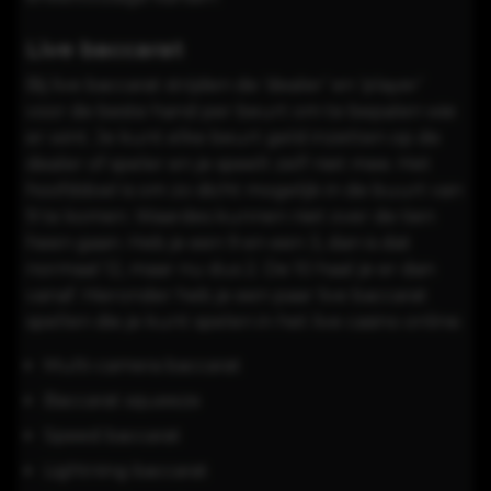
Live baccarat
Bij live baccarat strijden de ‘dealer’ en ‘player’
voor de beste hand per beurt om te bepalen wie
er wint. Je kunt elke beurt geld inzetten op de
dealer of speler en je speelt zelf niet mee. Het
hoofddoel is om zo dicht mogelijk in de buurt van
9 te komen. Waardes kunnen niet over de tien
heen gaan. Heb je een 9 en een 3, dan is dat
normaal 12, maar nu dus 2. De 10 haal je er dan
vanaf. Hieronder heb je een paar live baccarat
spellen die je kunt spelen in het live casino online:
Multi-camera baccarat
Baccarat squeeze
Speed baccarat
Lightning baccarat