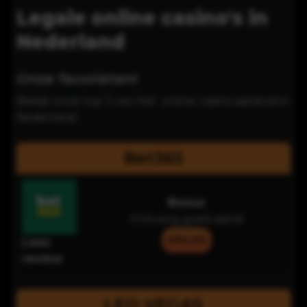
Legale online casino's in
Nederland
Onze favorieten!
Bekijk onze top 3 van het online casino aanbod in
Nederland:
Bet365
Bonus
Ontvang gratis spins!
SPELEN
Lees
review
LEO VEGAS