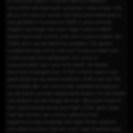
in Holland Casino? Online casino’s hebben
verschillende baccarat varianten waaronder ook
de punto banco versie. Het baccarat kaartspel is
erg geliefd in Europa en blijft in populariteit
stijgen vanwege het zeer lage huisvoordeel.
Speel
baccarat
online met een huisvoordeel van
1,06% door op de bank te wedden. De speler
weddenschap komt met een huisvoordeel van
1,24% terwijl een gelijkspel een enorm
huisvoordeel van ruim 14% heeft. De beste
baccarat strategie voor in het online casino is je
geld altijd op de bank inzetten. Zelfs met de 5%
commissie die van winnende weddenschappen
op de bank worden afgehaald leiden tot de beste
resultaten op de lange termijn. Baccarat staat in
het casino bekend als een high roller spel maar
met de komst van online casino’s is het
tegenwoordig mogelijk dat lage limiet spelers
ook deel kunnen nemen voor lage inzetten per