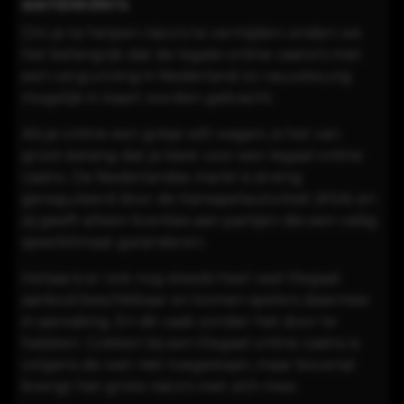
aanbieders
Om je te helpen risico's te vermijden vinden we
het belangrijk dat de
legale online casino’s met
een vergunning in Nederland
zo nauwkeurig
mogelijk in kaart worden gebracht.
Als je online een gokje wilt wagen, is het van
groot belang dat je kiest voor een legaal online
casino. De Nederlandse markt is streng
gereguleerd door de Kansspelautoriteit (KSA) en
zij geeft alleen licenties aan partijen die een veilig
speelklimaat garanderen.
Helaas is er ook nog steeds heel veel illegaal
aanbod beschikbaar en komen spelers daarmee
in aanraking. En dit vaak zonder het door te
hebben. Gokken bij een illegaal online casino is
volgens de wet niet toegestaan, maar bovenal
brengt het grote risico's met zich mee.