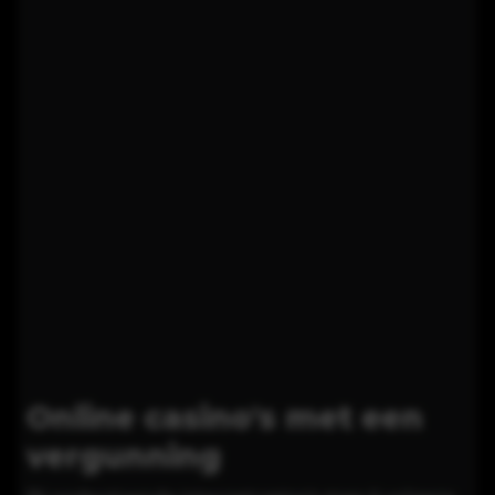
Online casino's met een
vergunning