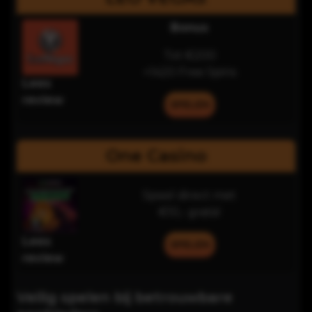
Bonus
Tot €200
+1420 Free Spins
Lees
review
SPELEN
One Casino
Speel direct met
€10,- gratis!
Lees
SPELEN
review
Veilig spelen bij betrouwbare