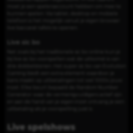
moet je een spelersaccount hebben om mee te
kunnen spelen. Via tablet, desktop en mobiele
telefoon is het mogelijk vanuit je eigen browser
live baccarat tafels te openen.
Live sic bo
Net zoals bij het traditionele sic bo online kun je
bij live sic bo voorspellen wat de uitkomst is van
drie dobbelstenen. Het super sic bo van Evolution
Gaming biedt een extra element waardoor je
kans maakt op uitbetalingen tot wel 1000x jouw
inzet. Elke beurt bepaald de Random Number
Generator waar de vermenigvuldigers actief zijn
en aan de hand van je eigen inzet ontvang je een
uitbetaling als je voorspelling juist is.
Live spelshows