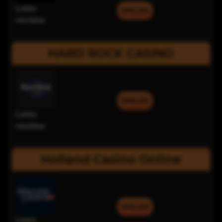
Lees
SPELEN
review
HARD ROCK CASINO
SPELEN
Lees
review
Holland Casino Online
SPELEN
Lees