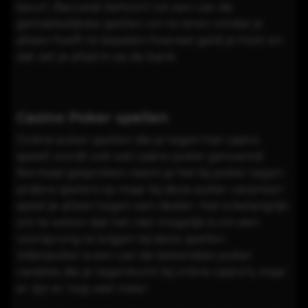
beurt. Baccarat behoort tot een van de
gemakkelijkste spellen om te leren omdat je
alleen hoeft te bepalen hoeveel geld je inzet en
dat zet je altijd in op de bank.
Casino Poker spellen
Online poker spellen die je tegen het casino
speelt wordt ook wel casino poker genoemd.
Normaal gesproken neem je het bij poker tegen
andere spelers op maar bij deze poker varianten
speel je alleen tegen een dealer. Het is belangrijk
om te weten dat het niet mogelijk is om een
voorsprong te krijgen bij deze spellen.
Videopoker is een van de bekendste poker
variaties die je tegenkomt bij online casino’s, maar
er zijn er nog veel meer: