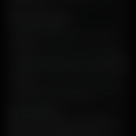
spelersaccount.
Bonusvoorwaarden
Minimale storting: €20
Maximale bonus: €200 (100% van je eerste
storting)
Rondspeelvoorwaarde: 30x het bonusbedrag
Inzetlimieten: Alleen inzetten op geselecteerde
slots tellen volledig mee voor het vrijspelen van
de bonus.
Looptijd: De bonus moet binnen 30 dagen na
toekenning worden vrijgespeeld.
Extra promoties
Naast de welkomstbonus biedt 888 Casino
regelmatig andere promoties voor bestaande
spelers. Zo zijn er dagelijkse free spins,