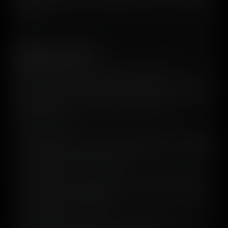
te spelen.
Klantenservice
Bij 888.nl hebben we getoetst hoe het
gebruikerscontact verloopt: we gingen na wat de
wachttijden zijn, hoe eenvoudig het is contact te
krijgen, en hoe er gereageerd wordt op
supportvragen.
Vindbaarheid: De live chat-knop werd in reviews
genoemd als (nog) niet beschikbaar of moeilijk
bereikbaar voor NL-spelers.
Reactietijd: Gebruikers op Trustpilot melden
wachttijden van tientallen minuten of langer,
of zelfs geen antwoord.
Effectiviteit: Klachten over blokkering van