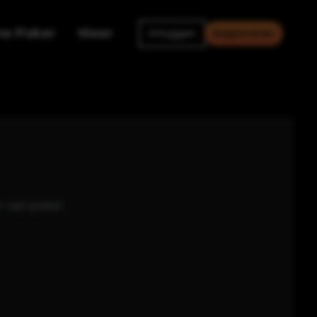
ne Poker
Meer
Inloggen
Registreren
r van poker.