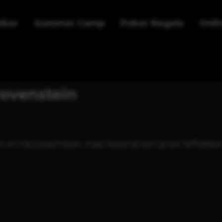
oker
Summer Camp
Poker Regels
Onli
rovenstein
 en nieuwsschrijver, maar bovenal een groot liefhebbe