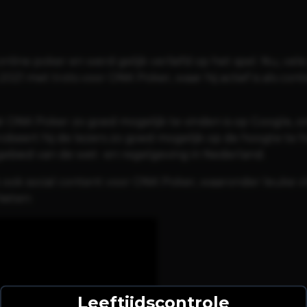
online poker en werd gelijk verliefd op het spel. Nu, vele
 2021 met trots voor ONK Poker, waar hij actief is als con
 dat ONK Poker zo goed mogelijk te vinden is op Google,
robeert hij de lezers zo goed mogelijk op de hoogte te
gebied van de wet- en regelgeving in Nederland.
 ook social content voor ONK Poker, waaronder leuke vlo
ieten:
Leeftijdscontrole