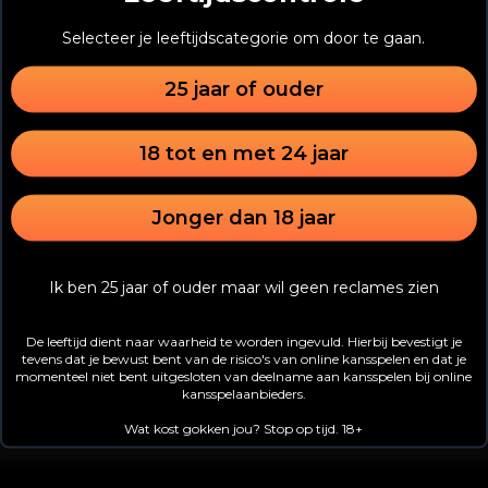
Selecteer je leeftijdscategorie om door te gaan.
25 jaar of ouder
18 tot en met 24 jaar
Jonger dan 18 jaar
Ik ben 25 jaar of ouder maar wil geen reclames zien
De leeftijd dient naar waarheid te worden ingevuld. Hierbij bevestigt je
tevens dat je bewust bent van de risico's van online kansspelen en dat je
momenteel niet bent uitgesloten van deelname aan kansspelen bij online
kansspelaanbieders.
Wat kost gokken jou? Stop op tijd. 18+