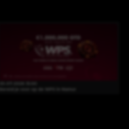
05-07-2026 15:00
Bereid je voor op de WPS in Namur