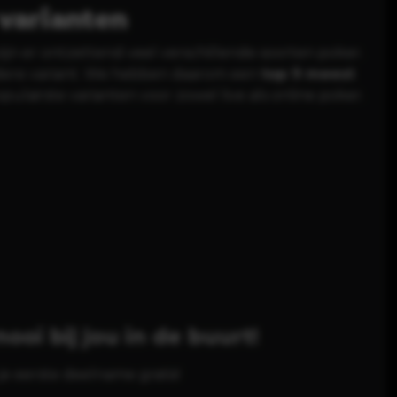
 varianten
 zijn er ontzettend veel verschillende soorten
poker
.
andere variant. We hebben daarom een
top 9 meest
pulairste varianten voor zowel live als
online poker
.
oi bij jou in de buurt!
je eerste deelname gratis!