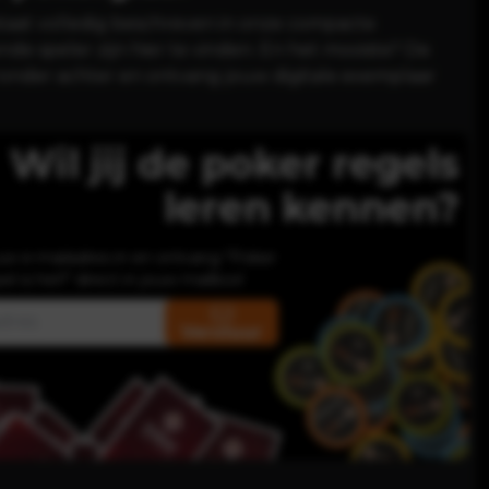
staat volledig beschreven in onze compacte
ende speler zijn hier te vinden. En het mooiste? De
ieronder achter en ontvang jouw digitale exemplaar
Wil jij de poker regels
leren kennen?
ouw e-mailadres in en ontvang "Poker
el is het!" direct in jouw mailbox!
Verstuur