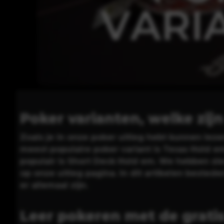
Poker varianten, welke zij
Zoals je in onze poker uitleg hebt kunnen leze
meest populaire poker variant is Texas Hold e
populair is Short Deck Hold em. We hebben sle
op onze uitleg pagina. In dit artikelen beste
er allemaal zijn.
Leer pokeren met de gratis