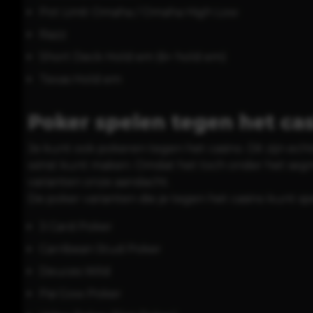
Pot Limit Omaha / Omaha High Low
Razz
Short Deck Hold em (6+ hold em)
Texas Hold em
Poker spelen tegen het ca
Je kunt ook pokeren tegen het casino. Dit zijn echt
winst kunt maken. Omdat het toch onder het seg
varianten onze aandacht.
De poker varianten die je tegen het casino kunt spe
3 Card Poker
Carribean Stud Poker
Deuces Wild
Pai Gow Poker