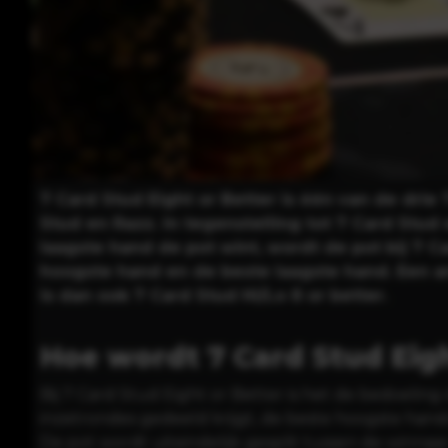
7 Card Stud Eight or Better is één van de dri
Stud
en
Razz
. In tegenstelling tot 7 Card Stu
laagste hand de pot wint, wordt de pot bij 7 C
hoogste hand en de beste laagste hand. Een a
is dan ook 7 Card Stud Hi/Lo 8 or better.
Hoe wordt 7 Card Stud Eig
Bij 7 Card Stud Eight or Better is het de bedoeling
inzetrondes gedeeld krijgt, de beste hoogste han
De pot wordt uiteindelijk gesplit tussen de winna