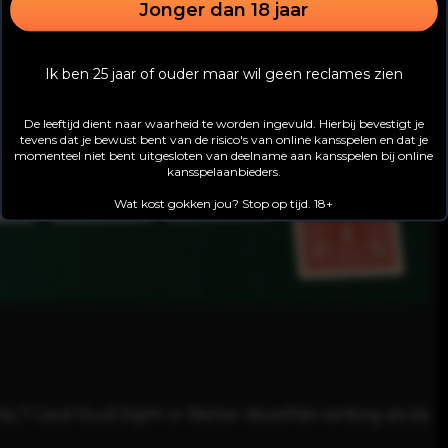
Jonger dan 18 jaar
Ik ben 25 jaar of ouder maar wil geen reclames zien
De leeftijd dient naar waarheid te worden ingevuld. Hierbij bevestigt je
tevens dat je bewust bent van de risico's van online kansspelen en dat je
momenteel niet bent uitgesloten van deelname aan kansspelen bij online
kansspelaanbieders.
Wat kost gokken jou? Stop op tijd. 18+
j 7 Card Stud Eight or Better dezelfde ranking als bij