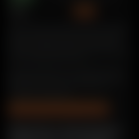
Lees
SPELEN
review
Op dit moment is GGPoker een grote aanbieder
in
poker
in Nederland. Als Pokerstars ooit weer
terugkomt zal dat het begin van een hevige
concurrentiestrijd betekenen. Pokerstars laat dus
echter erg lang op zich wachten.
Deze review is geschreven voordat Pokerstars
geblokkeerd werd voor de Nederlandse markt.
We houden deze review up-to-date voor
mogelijke ontwikkelingen.
Legaal aanbod Online Poker in Nederland
Pokerstars downloaden,