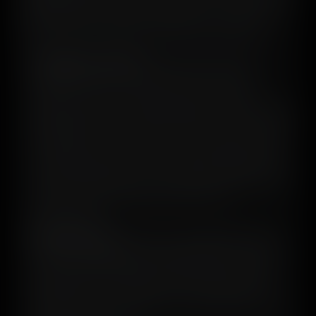
je wat Pokerstars nog meer doet om ervoor te
zorgen dat hun spelers verantwoord spelen:
Leeftijdsverificatie:
Elk persoon die zich
aanmeldt om een nieuw account aan te
maken, moet een vakje aanvinken dat hij
aangeeft dat ze minstens 18 jaar oud zijn. Naast
dat de speler een vakje moet aanvinken, zorgt
Pokerstars er ook voor dat ze de naam, adres
en geboortedatum van de speler krijgen. Ook
focust Pokerstars zich op mensen die 18 jaar of
ouder zijn, bij marketing acties en/of
advertenties.
Zelfuitsluiting:
Het is ook mogelijk dat je bij
Pokerstars zelfuitsluiting kan doen. Dit doe je
door stortingslimiteten, tafelliemieten en/of
spellimieten in te stellen. Je kunt jezelf ook
blokkeren voor individuele casinospelen en/of