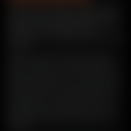
Op dit moment heeft deze aanbieder geen
licentie van de kansspelautoriteit om online
kansspelen aan te bieden in Nederland. Dit
houdt in dat het momenteel niet is
toegestaan om vanuit Nederland op deze site
te spelen.
Pokerstars is één van de grootste online
pokerroom van de wereld. Op dit moment is
het niet mogelijk om vanuit Nederland te
spelen op deze pokersite, in verband met de
huidige restricties van de KSA. In mei 2023
heeft Pokerstars haar vergunningsaanvraag
ingetrokken en in 2024 heeft Flutter, het
moederbedrijf zich teruggetrokken van de
Nederlandse markt. Het lijkt er dus op dat
Pokerstars voorlopig niet terugkeert naar
Nederland.