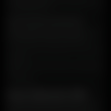
Zondag;
Sunday Storm
,
The Sunday Million
en
de
Sunday Warm-Up
.
Toernooi series op Pokerstars
Elk jaar organiseert Pokerstars diverste
toernooiseries. Wij hebben een speciale rubriek
met informatie per pokerserie gecreëerd.
SCOOP (Spring Championship of Online Poker)
WCOOP
EPT Online
(De online variant van de bekende
EPT
)
Turbo Series
Team Pokerstars PRO
Pokerstars heeft haar eigen pro team. Dit is een
groep pokerspelers die als ambassadeur van