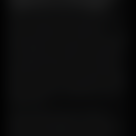
registeren en inloggen
Pokerstars is te downloaden op je desktop,
telefoon of tablet. Op de computer kun je een
account aanmaken door de website van
Pokerstars te bezoeken. Via de telefoon kun je de
app downloaden via de App Store of Google Play.
Op de desktop kun je Pokerstars downloaden
door naar de website te gaan van Pokerstars. Op
de startpagina zie je de button "downloaden".
Wanneer je hier op klikt wordt het downloaden
gestart. Kom je er niet uit met
registreren
? Neem
dan even een kijkje op de pagina die we speciaal
hebben ingericht om te ondersteunen in het
registratieproces.
In het eerste deel moet je jouw afkomst, e-
mailadres, gebruikersnaam en wachtwoord
invullen. In het tweede deel van het registreren
moet je toestemming geven dat je 18 jaar of