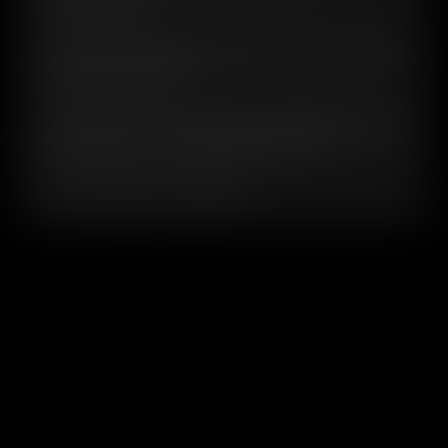
downloaden?
Kan je Pokerstars spelen op de Ipad of
mobiele telefoon?
Wat zijn de stortingsmogelijkheden bij
Pokerstars en hoe betalen ze uit?
Is Pokerstars rigged?