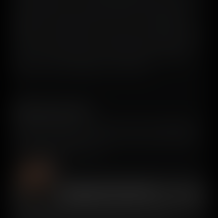
verzorgd. Daarmee zorgt Pokerstars dat al je
gegevens versleuteld worden en veilig blijven
beschermd tegen hackers. Wat ook goed is om te
weten, is dat dit casino regelmatig in de prijzen
valt. Zo won Pokerstars in 2016 onder meer de
prijs voor EGR Operator of the Year.
Klantenservice
Omdat Pokerstars op dit moment niet legaal is in
Nederland hebben wij geen actuele informatie
over de klantenservice.
Erik Grovenstein
Auteur