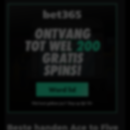
Beste handen Ace to Five