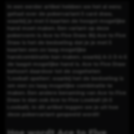
In een eerder artikel hebben we het al eens
gehad over de pokervariant
5 card draw
,
waarbij je met 5 kaarten de hoogst mogelijke
hand moet maken. Een variant op deze
pokervorm is Ace to Five Draw. Bij Ace to Five
Draw is het de bedoeling dat je je met 5
kaarten een zo laag mogelijke
handcombinatie kan maken, waarbij A-2-3-4-5
de laagst mogelijke hand is. Ace to Five Draw
behoort daardoor tot de zogeheten
'Lowball spellen', waarbij het de bedoeling is
om een zo laag mogelijke combinatie te
maken. Een andere benaming van Ace to Five
Draw is dan ook Ace to Five Lowball (A-5
Lowball). In dit artikel leggen we je uit hoe
deze pokervariant gespeeld wordt!
Hoe wordt Ace to Five