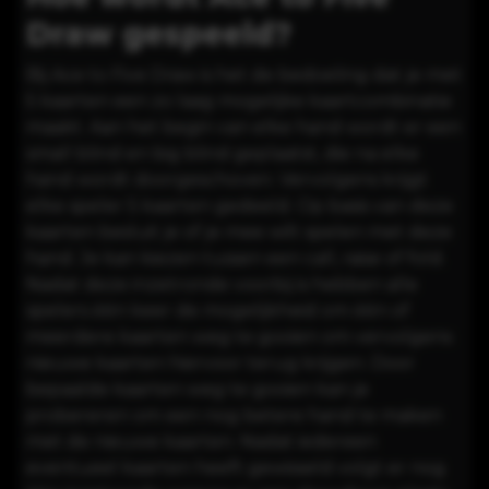
Draw gespeeld?
Bij Ace to Five Draw is het de bedoeling dat je met
5 kaarten een zo laag mogelijke kaartcombinatie
maakt. Aan het begin van elke hand wordt er een
small blind en big blind geplaatst, die na elke
hand wordt doorgeschoven. Vervolgens krijgt
elke speler 5 kaarten gedeeld. Op basis van deze
kaarten besluit je of je mee wilt spelen met deze
hand. Je kan kiezen tussen een call, raise of fold.
Nadat deze inzetronde voorbij is hebben alle
spelers één keer de mogelijkheid om één of
meerdere kaarten weg te gooien om vervolgens
nieuwe kaarten hiervoor terug krijgen. Door
bepaalde kaarten weg te gooien kan je
probereren om een nog betere hand te maken
met de nieuwe kaarten. Nadat iedereen
eventueel kaarten heeft gewisseld volgt er nog