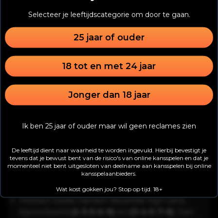
A-2-4-5-7
Selecteer je leeftijdscategorie om door te gaan.
A-3-4-5-7
25 jaar of ouder
Welke hand wint?
18 tot en met 24 jaar
Om te bepalen welke hand er wint zijn er 3
punten waarop moet je letten.
Jonger dan 18 jaar
Een hand met een highcard wint altijd van een
hand met one pair of hoger. Bijvoorbeeld een
hand met
2-5-8-Q-K
, wint van
2-3-4-6-6
.
Ik ben 25 jaar of ouder maar wil geen reclames zien
Bij twee handen met een high card wordt er
naar de hoogste kaart in de hand gekeken.
De leeftijd dient naar waarheid te worden ingevuld. Hierbij bevestigt je
tevens dat je bewust bent van de risico's van online kansspelen en dat je
Bijvoorbeeld een hand met 10 hoog
(2-3-4-5-
momenteel niet bent uitgesloten van deelname aan kansspelen bij online
10)
verliest van een hand met 9 hoog
(2-3-7-8-
kansspelaanbieders.
9).
Wat kost gokken jou? Stop op tijd. 18+
Hebben beide handen dezelfde high card,
bijvoorbeeld
(2-3-5-6-8)
en
(3-4-5-7-8)
. Dan