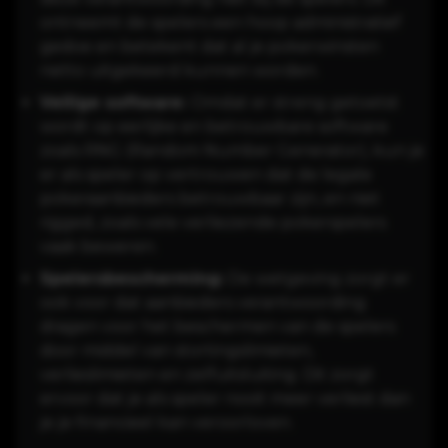
ontneemt de spelers een hoop administratief
gedoe en betekent dat al je pokerwinsten
netto uitgekeerd kunnen worden.
Veilige software:
Omdat er streng getoetst
wordt op eerlijke en betrouwbare software
zoals RNG (Random Number Generator), kun je
er als speler op vertrouwen dat de legale
pokeraanbieders betrouwbaar zijn, en niet
rigged
, zoals vele verliezende pokerspelers
vaak beweren.
Spelersbescherming:
De wetgeving zorgt er
ook voor dat aanbieders verantwoording
dragen voor het beschermen van de spelers
door middel van stortingslimieten,
verlieslimieten en zelfuitsluiting. Dit zorgt
ervoor dat je als speler nooit meer verliest dan
je je financieel kan veroorloven.