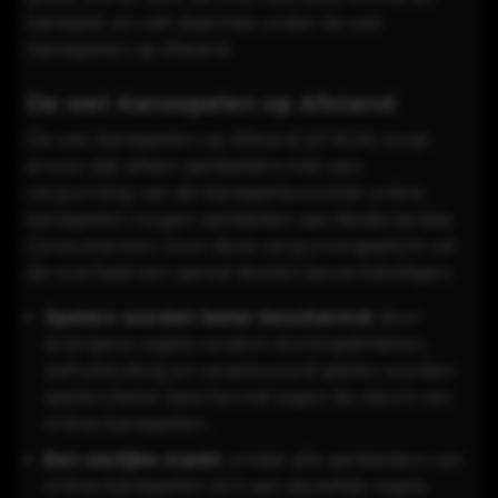
kansspel, en valt daarmee onder de wet
Kansspelen op Afstand.
De wet Kansspelen op Afstand
De wet Kansspelen op Afstand (of KOA) zorgt
ervoor dat alleen aanbieders met een
vergunning van de Kansspelautoriteit online
kansspelen mogen aanbieden aan Nederlandse
Consumenten. Door deze vergunningsplicht wil
de overheid een aantal doelen bewerkstelligen:
Spelers worden beter beschermd:
door
strengere regels rondom stortingslimieten,
zelfuitsluiting en verantwoord spelen worden
spelers beter beschermd tegen de risico's van
online kansspelen.
Een eerlijke markt
: omdat alle aanbieders van
online kansspelen zich aan dezelfde regels