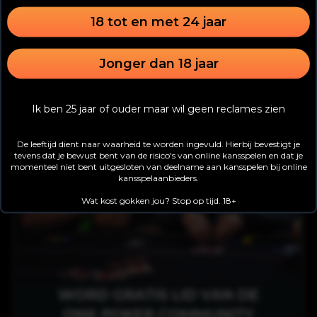
pokertoernooien organiseren. Dit is toegestaan
18 tot en met 24 jaar
omdat er bij deze toernooien geen geldprijzen
gewonnen worden.
Jonger dan 18 jaar
Ik ben 25 jaar of ouder maar wil geen reclames zien
De leeftijd dient naar waarheid te worden ingevuld. Hierbij bevestigt je
tevens dat je bewust bent van de risico's van online kansspelen en dat je
momenteel niet bent uitgesloten van deelname aan kansspelen bij online
kansspelaanbieders.
Wat kost gokken jou? Stop op tijd. 18+