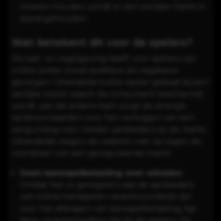
moeten houden wordt er een eerlijke markt in
stand gehouden.
Wat betekent dit voor de spelers?
De wet- en regelgeving heeft voor spelers van
online poker zowel positieve als negatieve
gevolgen. Uiteindelijk is elke speler gebaat bij een
eerlijke markt waarin de consument beschermd
wordt. aan de andere kant zorgt de strenge
randvoorwaarden voor het verkrijgen van een
vergunning voor minder aanbieders op de markt.
Uiteindelijk wegen de nadelen niet op tegen de
voordelen van een gereguleerde markt:
Geen kansspelbelasting over winsten:
Omdat het zo geregeld is dat de aanbieders
van online kansspelen verantwoordelijk zijn
voor het afdragen van kansspelbelasting, ligt
deze verantwoording niet bij de spelers. Dit