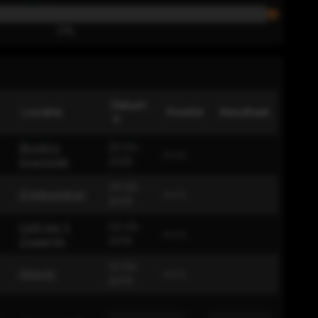
0
%
Datum
Locatie
Positie
Resultaat
▼
Bowling
25-04-
n.v.t.
Enschede
2025
29-05-
d'oldesoldoat
n.v.t.
2019
Café bar 't
02-05-
n.v.t.
Zwaantje
2019
12-04-
Melody
n.v.t.
2019