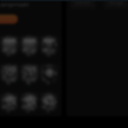
Eerste
Vorige
t aangemaakt