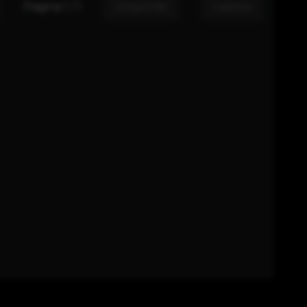
Pagina
1
/
1
Volgende
Laatste