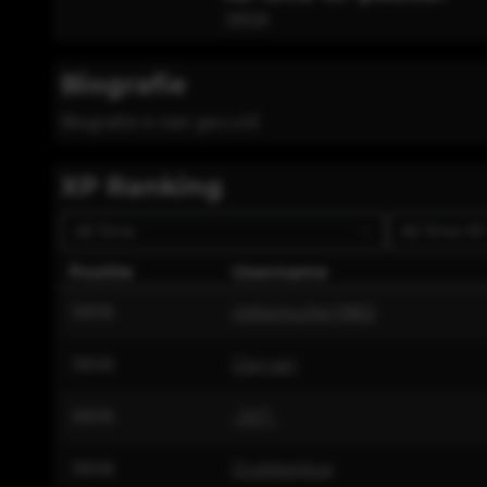
3858
Biografie
Biografie is niet gevuld
XP Ranking
All Time
All Time
XP
Positie
Username
3858
mikemuller1983
3858
Deryan
3858
-JKT-
3858
DubbelAce