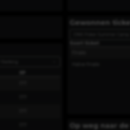
Gewonnen ticke
ONK Poker Summer Camp 
Soort ticket
Finale
 Ranking
Halve finale
XP
177
177
177
Op weg naar de 
177