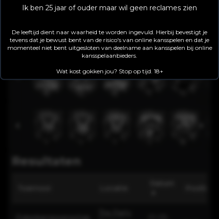
Ik ben 25 jaar of ouder maar wil geen reclames zien
De leeftijd dient naar waarheid te worden ingevuld. Hierbij bevestigt je
tevens dat je bewust bent van de risico's van online kansspelen en dat je
momenteel niet bent uitgesloten van deelname aan kansspelen bij online
kansspelaanbieders.
Wat kost gokken jou? Stop op tijd. 18+
Resultaten
Datum
Toernooi
Locatie
Positie
▼
The Party
Pokerkampioenschap
01-05-