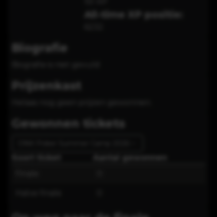
151
XP
All-time XP positie:
6232
Biografie
Biografie is niet gevuld
Prijzenkast
Helaas nog geen prijzen gewonnen.
Gewonnen tickets
ONK Poker Summer Camp 2026
Soort ticket
Aantal gewonnen
Finale
0
Halve finale
0