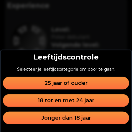
Experience
Level:
Poker debutant
Volgende level:
Gelegenheidspokeraar
Leeftijdscontrole
Selecteer je leeftijdscategorie om door te gaan.
Achievements
25 jaar of ouder
Begin je pokercarrière
18 tot en met 24 jaar
Je hebt een account aangemaakt
Jonger dan 18 jaar
1
/
1