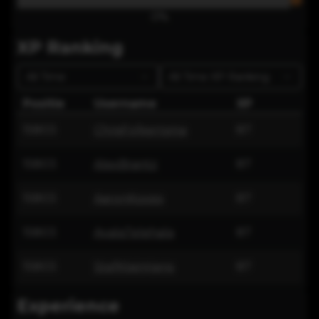
0
%
XP Ranking
All Time
All Time
XP Ranking
Positie
Username
XP
15803
ChrisFolkertsma
87
15803
AlexBrantz
87
15803
AaronKoops
87
15803
AyalaTelehala
87
15803
StefKleintjens
87
Experience