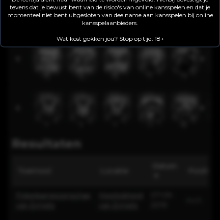
tevens dat je bewust bent van de risico's van online kansspelen en dat je
momenteel niet bent uitgesloten van deelname aan kansspelen bij online
kansspelaanbieders.
Wat kost gokken jou? Stop op tijd. 18+
Resultaten
Datum
Toernooi
Locatie
Positie
▼
Pokerkampioenschap
Heerlickheijd
07-09-
n.v.t.
van Ermelo
van Ermelo
2019