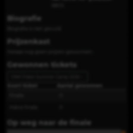
6803
Biografie
Biografie is niet gevuld
Prijzenkast
Helaas nog geen prijzen gewonnen.
Gewonnen tickets
ONK Poker Summer Camp 2026
Soort ticket
Aantal gewonnen
Finale
0
Halve finale
0
Op weg naar de finale