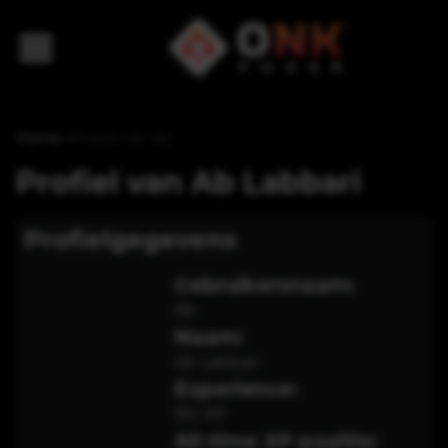
Home
>
Profiel van Ab
Profiel van
Ab Labbari
Profielgegevens
Gebruikersnaam:
Ab
Naam:
Ab Labbari
Experience:
150
XP
All-time XP positie: