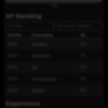
0
%
XP Ranking
All Time
All Time
XP Ranking
Positie
Username
XP
6803
possie53
150
6803
Bas.nijhof
150
6803
Ab
150
6803
joeydenbeer
150
6803
Kenan
150
Experience