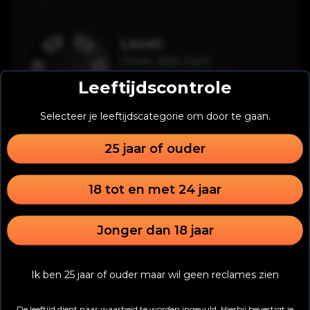
Level:
Poker debutant
Volgende level:
Leeftijdscontrole
Gelegenheidspokeraar
Selecteer je leeftijdscategorie om door te gaan.
25 jaar of ouder
Achievements
18 tot en met 24 jaar
Begin je pokercarrière
Je hebt een account aangemaakt
Jonger dan 18 jaar
1
/
1
Ik ben 25 jaar of ouder maar wil geen reclames zien
De leeftijd dient naar waarheid te worden ingevuld. Hierbij bevestigt je