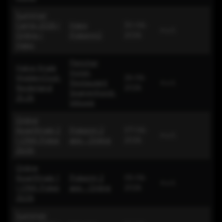
Summer
Camp 2026 |
Haps
30-06-
n.v.t.
Online |
Pokerrrr2
2026
Haps
Fletcher
Halve finale
Hotel-
MiddenOost-
26-06-
Restaurant
n.v.t.
Nederland
2026
Sparrenhorst-
25-26
Veluwe
Online
Kwartfinale 2
Pokerrrr 2
07-06-
n.v.t.
| ONK Poker
app - Online
2026
25/26
Online
Kwartfinale 1
Pokerrrr 2
05-06-
n.v.t.
| ONK Poker
app - Online
2026
25/26
Summer