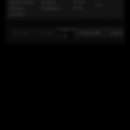
Camp 2026 |
Utrecht
01-06-
n.v.t.
Online |
Pokerrrr 2
2026
Utrecht
Pagina
Eerste
Vorige
Volgende
Laatste
1
/
61