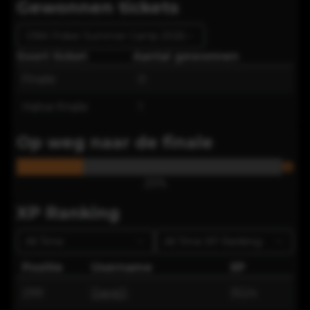
Gewonnen tickets
ONK Poker Summer Camp 2026
Soort ticket
Aantal gewonnen
Finale
0
Halve finale
1
Op weg naar de finale
25
%
XP Ranking
All Time
All Time
XP Ranking
Positie
Username
XP
299
DareD
3524