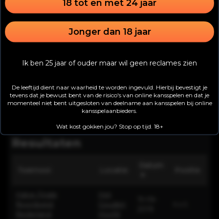
18 tot en met 24 jaar
Jonger dan 18 jaar
Ik ben 25 jaar of ouder maar wil geen reclames zien
De leeftijd dient naar waarheid te worden ingevuld. Hierbij bevestigt je
tevens dat je bewust bent van de risico's van online kansspelen en dat je
momenteel niet bent uitgesloten van deelname aan kansspelen bij online
kansspelaanbieders.
Wat kost gokken jou? Stop op tijd. 18+
Resultaten
Datum
Toernooi
Locatie
Positie
R
▼
Halve Finale
Het
15-06-
Noordwest
Gouden
n.v.t.
2019
Nederland
Hoofd