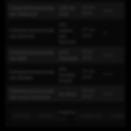
Pokerkampioenschap
Café de
20-04-
n.v.t.
van Midwoud
Post
2019
Het
Ha
Pokerkampioenschap
wapen
07-04-
4
fin
van Wormer
van
2019
ti
Wormer
Pokerkampioenschap
HCR
15-02-
n.v.t.
van Balk
Teernstra
2019
Het
Pokerkampioenschap
09-02-
Gouden
n.v.t.
van Blokker
2019
Hoofd
Pokerkampioenschap
02-02-
De Brug
n.v.t.
van Anna Paulowna
2019
Pagina
Eerste
Vorige
Volgende
Laatste
1
/
1