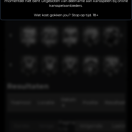
momenteel niet bent uitgesloten van deelname aan kansspelen bij online
kansspelaanbieders.
Wat kost gokken jou? Stop op tijd. 18+
Resultaten
Datum
Toernooi
Locatie
Positie
Resultaat
▼
Pagina
Eerste
Vorige
Volgende
Laatste
1
/
0