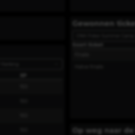
Gewonnen ticke
ONK Poker Summer Camp 
Soort ticket
Finale
 Ranking
Halve finale
XP
150
150
150
Op weg naar de 
150