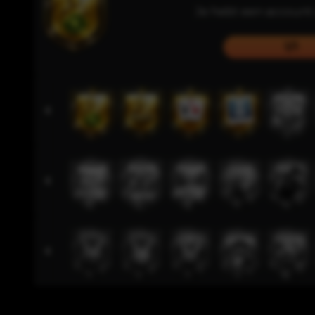
Je hebt een accoun
1
/
1