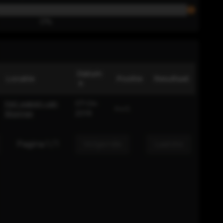
0
%
Datum
Locatie
Positie
Resultaat
▼
Het wapen van
07-04-
n.v.t.
Wormer
2019
Pagina
1
/
1
Volgende
Laatste