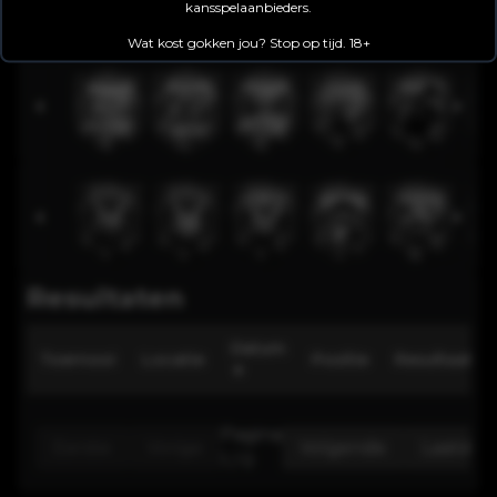
kansspelaanbieders.
Wat kost gokken jou? Stop op tijd. 18+
Resultaten
Datum
Toernooi
Locatie
Positie
Resultaat
▼
Pagina
Eerste
Vorige
Volgende
Laatste
1
/
0