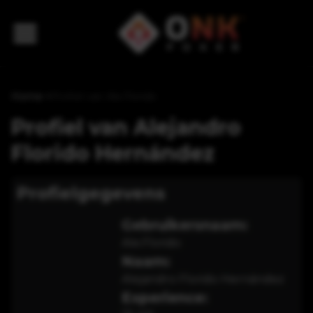
Home
>
Profiel van Ale.Florido
Profiel van
Alejandro
Florido Hernández
Profielgegevens
Gebruikersnaam:
Ale.Florido
Naam:
Alejandro Florido Hernández
Experience: