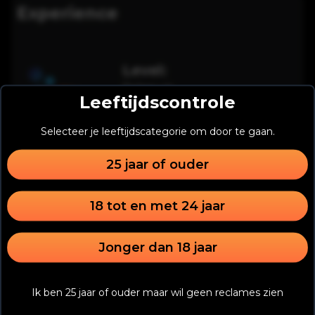
Experience
Level:
Poker vis
Leeftijdscontrole
Volgende level:
Poker debutant
Selecteer je leeftijdscategorie om door te gaan.
25 jaar of ouder
Achievements
18 tot en met 24 jaar
Begin je pokercarrière
Jonger dan 18 jaar
Je hebt een account aangemaakt
1
/
1
Ik ben 25 jaar of ouder maar wil geen reclames zien