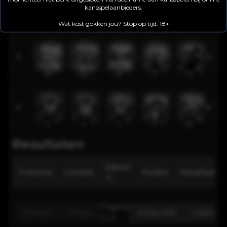
kansspelaanbieders.
Wat kost gokken jou? Stop op tijd. 18+
Resultaten
Datum
Toernooi
Locatie
Positie
Resultaat
▼
Pagina
Eerste
Vorige
Volgende
Laatste
1
/
0