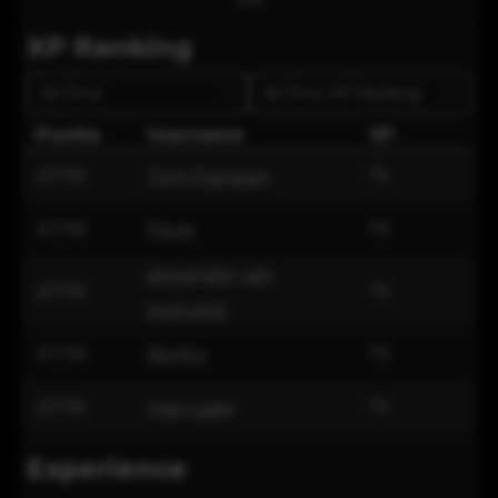
XP Ranking
All Time
All Time
XP Ranking
Positie
Username
XP
20761
Tom Franssen
75
20761
Floris
75
alexander van
20761
75
overveld
20761
Benito
75
20761
marc saes
75
Experience