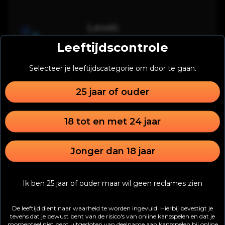
Level:
Poker vis
Leeftijdscontrole
Volgende level:
Poker debutant
Selecteer je leeftijdscategorie om door te gaan.
25 jaar of ouder
Achievements
18 tot en met 24 jaar
Begin je pokercarrière
Jonger dan 18 jaar
Je hebt een account aangemaakt
Ik ben 25 jaar of ouder maar wil geen reclames zien
1
/
1
De leeftijd dient naar waarheid te worden ingevuld. Hierbij bevestigt je
tevens dat je bewust bent van de risico's van online kansspelen en dat je
momenteel niet bent uitgesloten van deelname aan kansspelen bij online