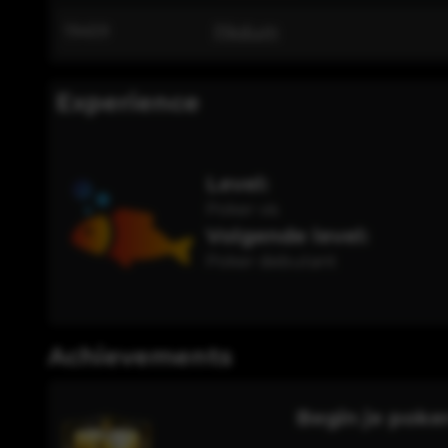
19459
Pikdum
Experience
Level:
Poker vis
Volgende level:
Poker debutant
Achievements
Begin je poker