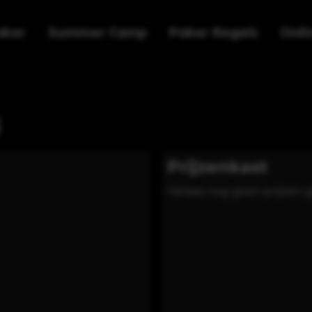
oker
Summer Camp
Poker Regels
Onli
i
Prijzenkast
Helaas nog geen prijzen