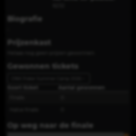
6232
Biografie
-
Prijzenkast
Helaas nog geen prijzen gewonnen.
Gewonnen tickets
ONK Poker Summer Camp 2026
Soort ticket
Aantal gewonnen
Finale
0
Halve finale
0
Op weg naar de finale