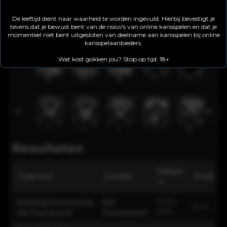
De leeftijd dient naar waarheid te worden ingevuld. Hierbij bevestigt je
tevens dat je bewust bent van de risico's van online kansspelen en dat je
momenteel niet bent uitgesloten van deelname aan kansspelen bij online
kansspelaanbieders.
Wat kost gokken jou? Stop op tijd. 18+
Resultaten
Datum
Toernooi
Locatie
Positie
▼
Pokerkampioenschap
Slot
17-02-
n.v.t.
van Purmerend
Purmersteijn
2019