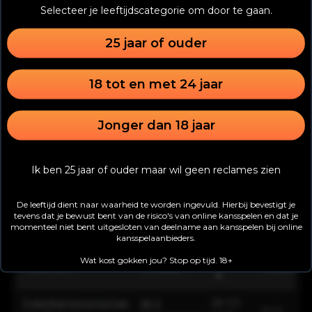
Selecteer je leeftijdscategorie om door te gaan.
25 jaar of ouder
18 tot en met 24 jaar
Jonger dan 18 jaar
Ik ben 25 jaar of ouder maar wil geen reclames zien
De leeftijd dient naar waarheid te worden ingevuld. Hierbij bevestigt je
tevens dat je bewust bent van de risico's van online kansspelen en dat je
Resultaten
momenteel niet bent uitgesloten van deelname aan kansspelen bij online
kansspelaanbieders.
Wat kost gokken jou? Stop op tijd. 18+
Datum
Toernooi
Locatie
Positie
▼
Pokerkampioenschap
de 2
28-02-
n.v.t.