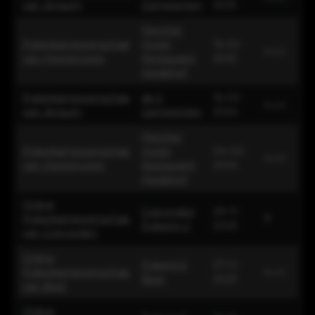
van Jirnsum
Gemeenten
2025
Fletcher
Pokerkampioenschap
Hotel-
16-02-
n.v.t.
van Heerenveen
Restaurant
2025
Heidehof
Pokerkampioenschap
de 2
16-02-
n.v.t.
van Jirnsum
Gemeenten
2024
Fletcher
Pokerkampioenschap
Hotel-
04-02-
n.v.t.
van Heerenveen
Restaurant
2024
Heidehof
Online
Coevorden
29-11-
Pokerkampioenschap
9
Pokerrrr 2
2023
van Coevorden
Online
Pokerrrr2
27-11-
Pokerkampioenschap
n.v.t.
Best
2023
van Best
Online