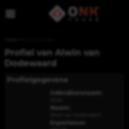
Home
>
Profiel van Alwin
Profiel van
Alwin van
Dodewaard
Profielgegevens
Gebruikersnaam:
Alwin
Naam:
Alwin van Dodewaard
Experience: