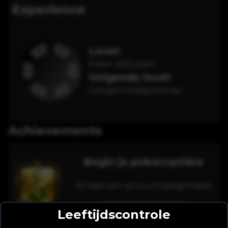
Experience
Level:
Poker debutant
Volgende level:
Gelegenheidspokeraar
Achievements
Begin je pokercarrière
Je hebt een account aangemaakt
1
/
1
Leeftijdscontrole