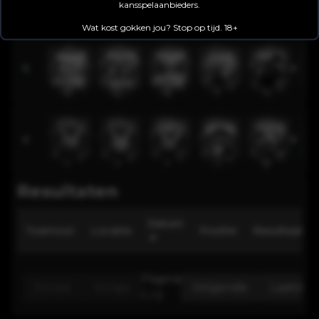
kansspelaanbieders.
Wat kost gokken jou? Stop op tijd. 18+
Resultaten
Datum
Toernooi
Locatie
Positie
Resultaat
▼
Pagina
Eerste
Vorige
Volgende
Laatste
1
/
0