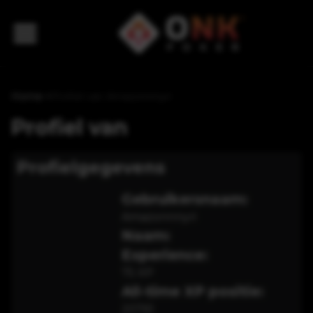
Home
>
Profiel van Amazonnnyri
Profiel van
Profielgegevens
Gebruikersnaam:
Amazonnnyri
Naam:
Experience:
75
XP
All-time XP positie:
20761