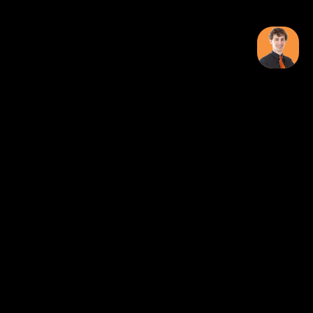
Over ONK Poker
Over Ons
Veelgestelde Vragen
In Contact Komen Met Ons?