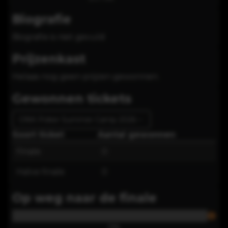
Biografie
Biografie is niet gevuld
Prijzenkast
Helaas nog geen prijzen gewonnen.
Gewonnen tickets
ONK Poker Summer Camp 2026
Soort ticket
Aantal gewonnen
Finale
0
Halve finale
0
Op weg naar de finale
0
%