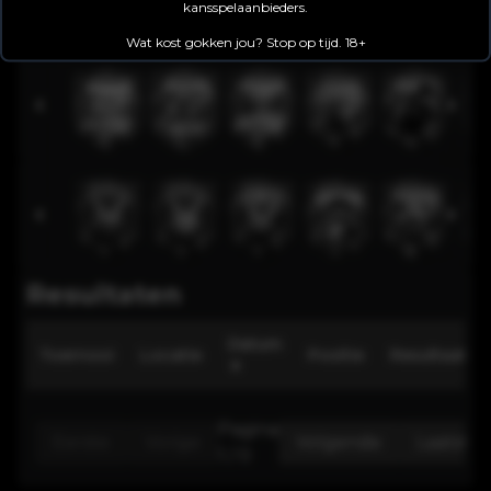
kansspelaanbieders.
Wat kost gokken jou? Stop op tijd. 18+
Resultaten
Datum
Toernooi
Locatie
Positie
Resultaat
▼
Pagina
Eerste
Vorige
Volgende
Laatste
1
/
0