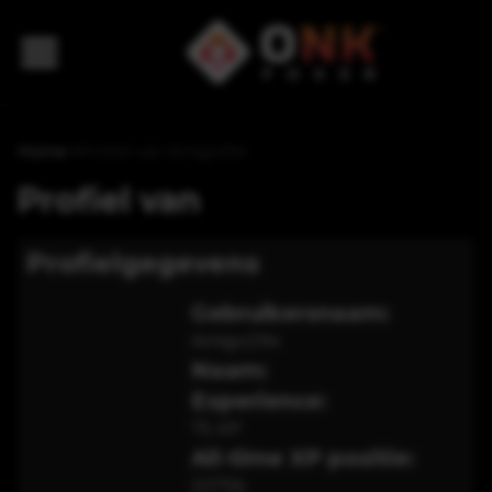
Home
>
Profiel van Amigo294
Profiel van
Profielgegevens
Gebruikersnaam:
Amigo294
Naam:
Experience:
75
XP
All-time XP positie:
20756