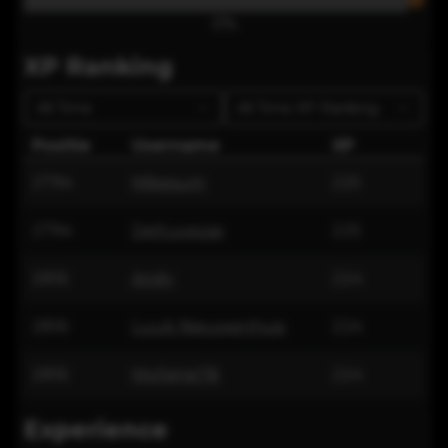
0
%
XP Ranking
All Time
All Time
XP Ranking
Positie
Username
XP
2794
Mikesum
225
2794
Deltuvezas
225
2816
Andy
224
2816
Luuk Nieuwenhuis
224
2816
Molletje78
224
Experience