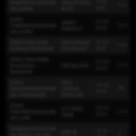
Pokerkampioenschap
Partycentrum
17-10-
n.v.t.
van Leiden
de Zijl
2021
Online
Leiden
27-09-
Pokerkampioenschap
n.v.t.
Pokerrrr 2
2020
van Leiden
ONKP halve finale
Partycentrum
20-06-
n.v.t.
Zuidwest-Nederland
Duiventoren
2020
ONKP halve finale
07-06-
Noordwest-
Café de Post
n.v.t.
2020
Nederland
Online
Party
04-04-
Pokerkampioenschap
Centrum
28
2020
van Finsterwolde
Finnewold
Online
In 't Witte
29-03-
Pokerkampioenschap
n.v.t.
Paard
2020
van Lopik
Pokerkampioenschap
Café de
23-10-
van Alphen aan den
5