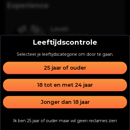
Experience
Level:
Poker debutant
Leeftijdscontrole
Volgende level:
Gelegenheidspokeraar
Selecteer je leeftijdscategorie om door te gaan.
25 jaar of ouder
Achievements
18 tot en met 24 jaar
Begin je pokercarrière
Jonger dan 18 jaar
Je hebt een account aangemaakt
1
/
1
Ik ben 25 jaar of ouder maar wil geen reclames zien