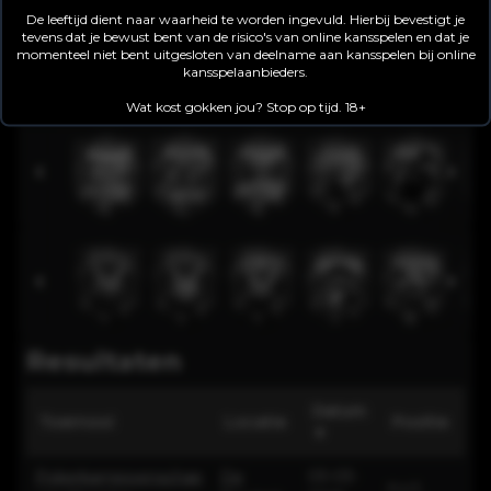
De leeftijd dient naar waarheid te worden ingevuld. Hierbij bevestigt je
tevens dat je bewust bent van de risico's van online kansspelen en dat je
momenteel niet bent uitgesloten van deelname aan kansspelen bij online
kansspelaanbieders.
Wat kost gokken jou? Stop op tijd. 18+
Resultaten
Datum
Toernooi
Locatie
Positie
R
▼
Pokerkampioenschap
De
03-03-
n.v.t.