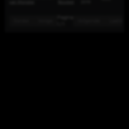
van Monster
Noviteit
2019
Pagina
Eerste
Vorige
Volgende
Laatste
1
/
1