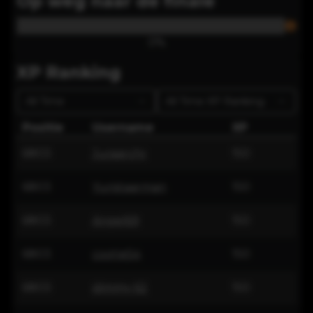
Op weg naar de finale
0
%
XP Ranking
All Time
All Time
XP Ranking
Positie
Username
XP
6803
Juraarchr
150
6803
Yuristaarman
150
6803
Angel69
150
6803
cootje54
150
6803
slimmy 62
150