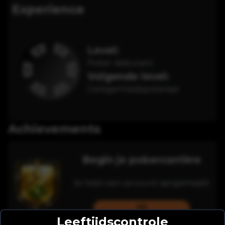
Experience
Level:
Poker debutant
Volgende level:
Gelegenheidspokeraar
Achievements
Begin je pokercarrière
Je hebt een account aangemaakt
1
/
1
Leeftijdscontrole