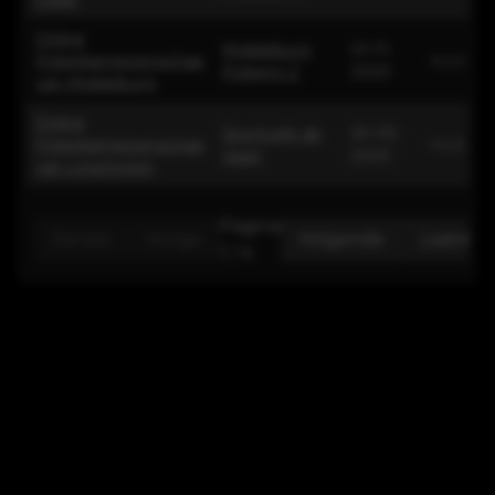
Online
Middelburg
01-11-
Pokerkampioenschap
n.v.t.
Pokerrrr 2
2020
van Middelburg
Online
Sportcafé de
30-05-
Pokerkampioenschap
n.v.t.
Vaart
2020
van Linschoten
Pagina
Eerste
Vorige
Volgende
Laatste
1
/
4