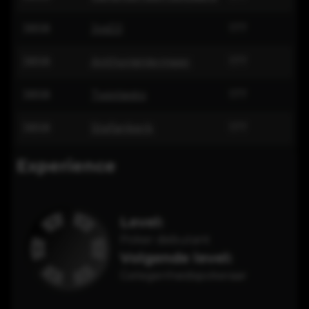
3858
JosDJ
177
3858
AnthonieVermeer
177
3858
Twixtiesto
177
3858
Stefankerk
177
Experience
Level:
Poker debutant
Volgende level:
Gelegenheidspokeraar