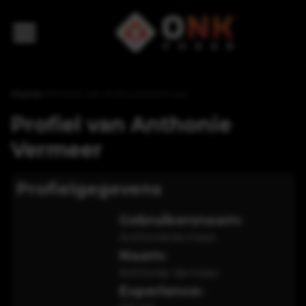
Home
>
Profiel van AnthonieVermeer
Profiel van
Anthonie
Vermeer
Profielgegevens
Gebruikersnaam:
AnthonieVermeer
Naam:
Anthonie Vermeer
Experience: