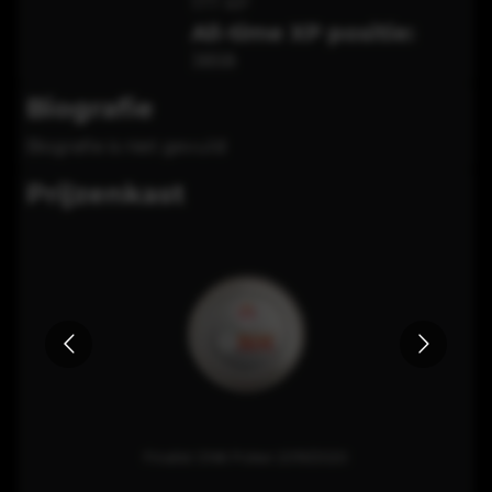
177
XP
All-time XP positie:
3858
Biografie
Biografie is niet gevuld
Prijzenkast
Finalist
ONK Poker 2019/2020