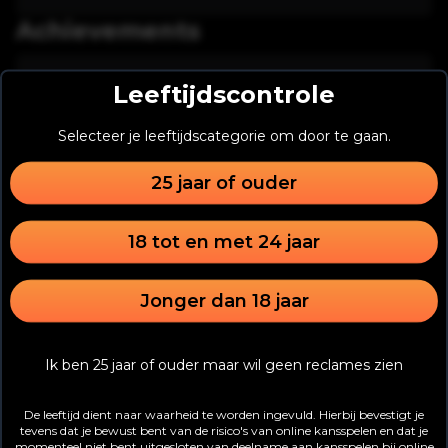
Achievements
Leeftijdscontrole
Begin je pokercarrière
Selecteer je leeftijdscategorie om door te gaan.
Je hebt een account aangemaakt
25 jaar of ouder
1
/
1
18 tot en met 24 jaar
Jonger dan 18 jaar
Ik ben 25 jaar of ouder maar wil geen reclames zien
De leeftijd dient naar waarheid te worden ingevuld. Hierbij bevestigt je
tevens dat je bewust bent van de risico's van online kansspelen en dat je
momenteel niet bent uitgesloten van deelname aan kansspelen bij online