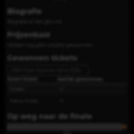
Biografie
Biografie is niet gevuld
Prijzenkast
Helaas nog geen prijzen gewonnen.
Gewonnen tickets
ONK Poker Summer Camp 2026
Soort ticket
Aantal gewonnen
Finale
0
Halve finale
0
Op weg naar de finale
0
%