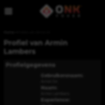
Home
>
Profiel van Armin 54
Profiel van
Armin
Lambers
Profielgegevens
Gebruikersnaam:
Armin 54
Naam:
Armin Lambers
Experience: