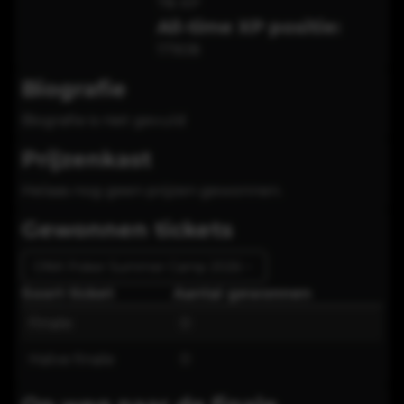
78
XP
All-time XP positie:
17908
Biografie
Biografie is niet gevuld
Prijzenkast
Helaas nog geen prijzen gewonnen.
Gewonnen tickets
ONK Poker Summer Camp 2026
Soort ticket
Aantal gewonnen
Finale
0
Halve finale
0