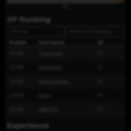
0
%
XP Ranking
All Time
All Time
XP Ranking
Positie
Username
XP
20766
Tramontin
75
20766
William94
75
20766
Arne Karelse
75
20766
Ryan
75
20766
RBVD74
75
Experience