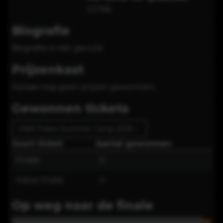
20766
Biografie
Biografie is niet gevuld
Prijzenkast
Helaas nog geen prijzen gewonnen.
Gewonnen tickets
ONK Poker Summer Camp 2026
Soort ticket
Aantal gewonnen
Finale
0
Halve finale
0
Op weg naar de finale