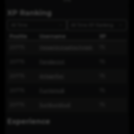
XP Ranking
All Time
All Time
XP Ranking
Positie
Username
XP
20775
Hesselstotaaltechniek
75
20775
Fenderzyt
75
20775
Artisanfwr
75
20775
Furrioncdi
75
20775
Sunburstiud
75
Experience