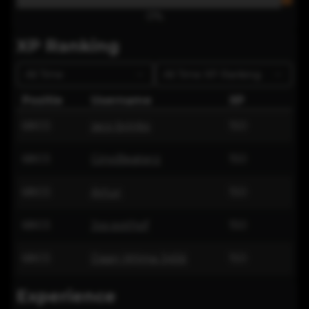
0
%
XP Ranking
All Time
All Time
XP Ranking
Positie
Username
XP
6803
jaco brinks
150
6803
GinoBeaterz
150
6803
Artur
150
6803
Jos pothof
150
6803
Daan Wijma 3456
150
Experience