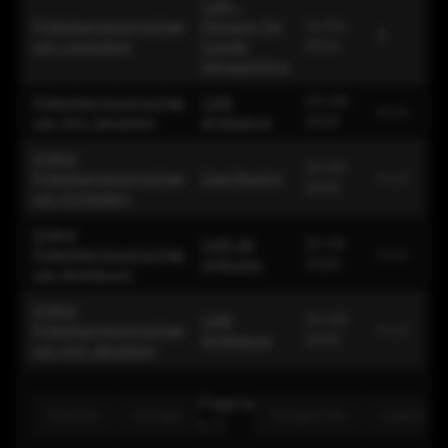
Café -
Pokerkampioenschap
Pension De
14-04-
3
van Lewedorp
Goede
2024
Verwachting
Pokerkampioenschap
Café
03-09-
n.v.t.
van Sint Jansteen
Ambiance
2023
Online
22-03-
Pokerkampioenschap
Zaal Beatrix
n.v.t.
2020
van Schiedam
Online
Café de
22-03-
Pokerkampioenschap
n.v.t.
Vrijbuiter
2020
van Apeldoorn
Online
Café
20-03-
Pokerkampioenschap
n.v.t.
Ambiance
2020
van Sint Jansteen
Pagina
Eerste
Vorige
Volgende
Laatste
1
/
1