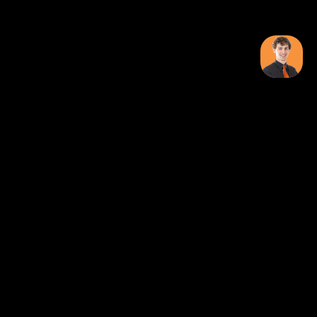
Over ONK Poker
Over Ons
Veelgestelde Vragen
In Contact Komen Met Ons?