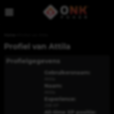
Home
>
Profiel van Attila
Profiel van
Attila
Profielgegevens
Gebruikersnaam:
Attila
Naam:
Attila
Experience:
258
XP
All-time XP positie: