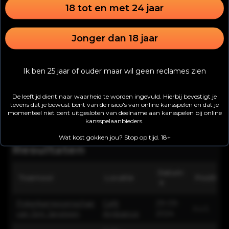
18 tot en met 24 jaar
Jonger dan 18 jaar
Ik ben 25 jaar of ouder maar wil geen reclames zien
De leeftijd dient naar waarheid te worden ingevuld. Hierbij bevestigt je
tevens dat je bewust bent van de risico's van online kansspelen en dat je
momenteel niet bent uitgesloten van deelname aan kansspelen bij online
kansspelaanbieders.
Wat kost gokken jou? Stop op tijd. 18+
Resultaten
Datum
Toernooi
Locatie
Positie
▼
Pokerkampioenschap
Café
29-09-
n.v.t.
van Sint Jansteen
Ambiance
2024