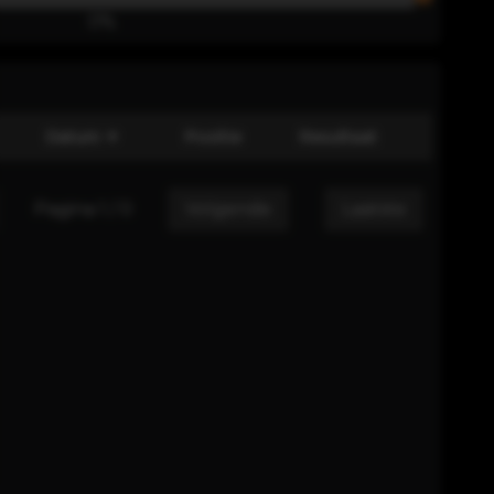
0
%
Datum
▼
Positie
Resultaat
Pagina
1
/
0
Volgende
Laatste