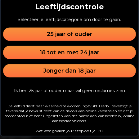
75
Leeftijdscontrole
Selecteer je leeftijdscategorie om door te gaan.
Resultaten
25 jaar of ouder
Toernooi
Locatie
18 tot en met 24 jaar
Eerste
Vorige
Jonger dan 18 jaar
Ik ben 25 jaar of ouder maar wil geen reclames zien
De leeftijd dient naar waarheid te worden ingevuld. Hierbij bevestigt je
tevens dat je bewust bent van de risico's van online kansspelen en dat je
momenteel niet bent uitgesloten van deelname aan kansspelen bij online
kansspelaanbieders.
carrière
Wat kost gokken jou? Stop op tijd. 18+
t aangemaakt