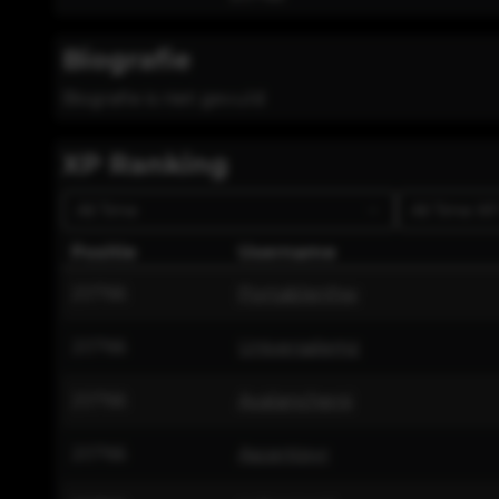
Biografie
Biografie is niet gevuld
XP Ranking
All Time
All Time
XP
Positie
Username
20766
Portablenhw
20766
Universalemz
20766
Avalanchersj
20766
Ascentpyr