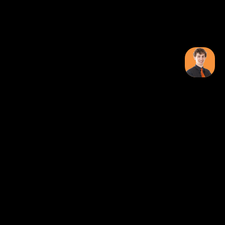
Over ONK Poker
Over Ons