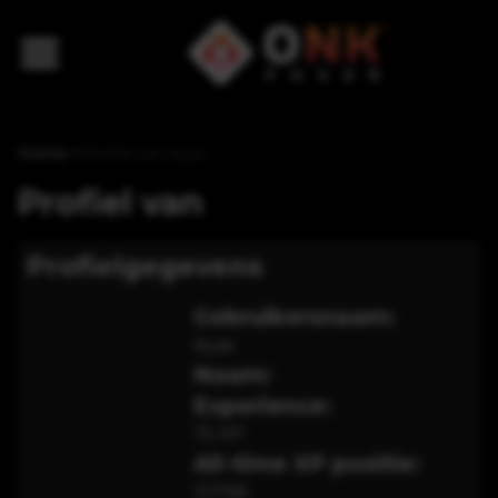
Home
>
Profiel van Ayse
Profiel van
Profielgegevens
Gebruikersnaam:
Ayse
Naam:
Experience:
75
XP
All-time XP positie:
20766