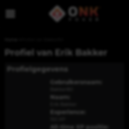
Home
>
Profiel van Bakker80
Profiel van
Erik Bakker
Profielgegevens
Gebruikersnaam:
Bakker80
Naam:
Erik Bakker
Experience:
150
XP
All-time XP positie: