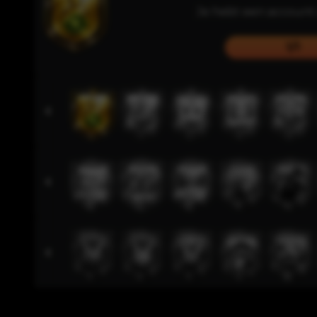
Je hebt een accoun
1
/
1