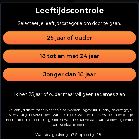
Leeftijdscontrole
75
Selecteer je leeftijdscategorie om door te gaan.
Resultaten
25 jaar of ouder
Toernooi
Locatie
18 tot en met 24 jaar
Eerste
Vorige
Jonger dan 18 jaar
Ik ben 25 jaar of ouder maar wil geen reclames zien
De leeftijd dient naar waarheid te worden ingevuld. Hierbij bevestigt je
tevens dat je bewust bent van de risico's van online kansspelen en dat je
momenteel niet bent uitgesloten van deelname aan kansspelen bij online
kansspelaanbieders.
carrière
Wat kost gokken jou? Stop op tijd. 18+