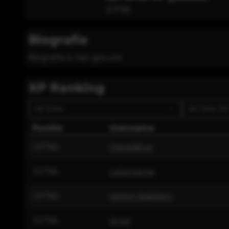
20766
Biografie
Biografie is niet gevuld
XP Ranking
All Time
All Time
XP
Positie
Username
20766
Inpreditus
20766
Lolomayne
20766
ramon-bakkers
20766
Arraz