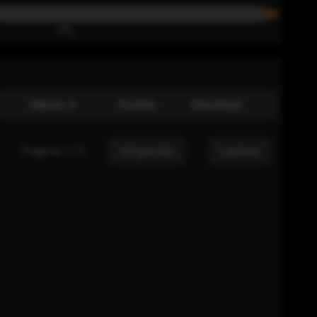
0
%
Datum
▼
Positie
Resultaat
Pagina
1
/
0
Volgende
Laatste